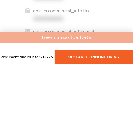
dossier.commercial_info.fax
XXXXXXXXXX
dossier.commercial_info.email
freemium.actualData
XXXXXXXXXX
dossier.commercial_info.website
document.dueToDate
17.06.25
SEARCH.ONMONITORING
XXXXXXXXXX
dossier.commercial_info.activity
XXXXXXXXXX
freemium.exampleText_1
freemium.exampleText_2
freemium.anonymousPerSearch2
FREEMIUM.DETAILS