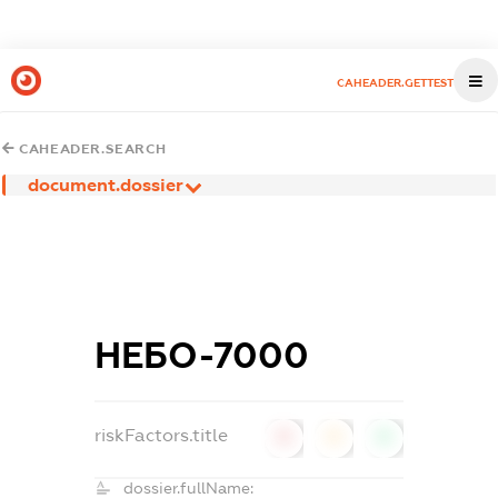
CAHEADER.GETTEST
CAHEADER.SEARCH
document.dossier
НЕБО-7000
riskFactors.title
0
0
0
dossier.fullName: