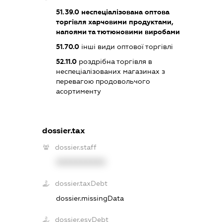
51.39.0
неспеціалізована оптова
торгівля харчовими продуктами,
напоями та тютюновими виробами
51.70.0
інші види оптової торгівлі
52.11.0
роздрібна торгівля в
неспеціалізованих магазинах з
перевагою продовольчого
асортименту
dossier.tax
dossier.staff
XXXXXXXXXX
dossier.taxDebt
dossier.missingData
dossier.esvDebt