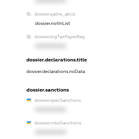
XXXXXXXXXX
dossier.palne_akciz
dossier.notInList
dossier.bigTaxPayerReg
XXXXXXXXXX
dossier.declarations.title
dossier.declarations.noData
dossier.sanctions
dossier.specSanctions
XXXXXXXXXX
dossier.rnboSanctions
XXXXXXXXXX