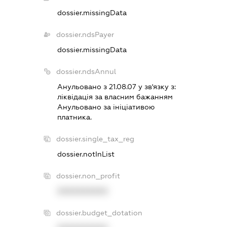
dossier.missingData
dossier.ndsPayer
dossier.missingData
dossier.ndsAnnul
Анульовано з 21.08.07 у зв'язку з:
лiквiдацiя за власним бажанням
Анульовано за iнiцiативою
платника.
dossier.single_tax_reg
dossier.notInList
dossier.non_profit
XXXXXXXXXX
dossier.budget_dotation