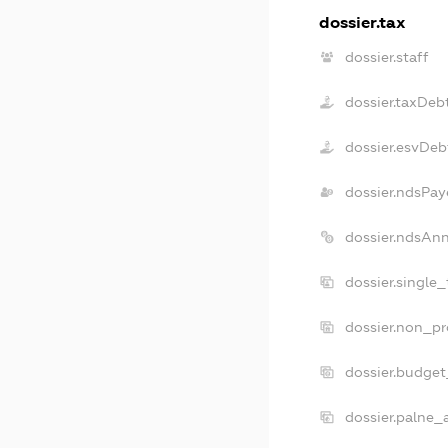
dossier.tax
dossier.staff
dossier.taxDeb
dossier.esvDeb
dossier.ndsPay
dossier.ndsAn
dossier.single
dossier.non_pr
dossier.budge
dossier.palne_