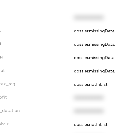
XXXXXXXXXX
t
dossier.missingData
t
dossier.missingData
er
dossier.missingData
nul
dossier.missingData
_tax_reg
dossier.notInList
ofit
XXXXXXXXXX
t_dotation
XXXXXXXXXX
akciz
dossier.notInList