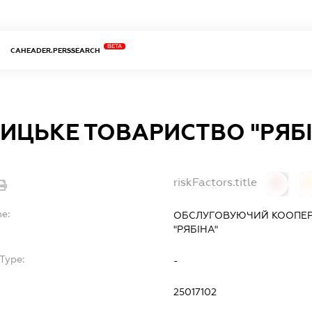
BETA
CAHEADER.PERSSEARCH
ИЦЬКЕ ТОВАРИСТВО "РЯБІ
riskFactors.title
0
0
me:
ОБСЛУГОВУЮЧИЙ КООПЕ
"РЯБІНА"
Type:
-
25017102