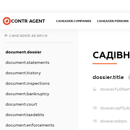
CONTR AGENT
CAHEADER.COMPANIES
CAHEADER.PERSONS
CAHEADER.SEARCH
document.dossier
САДІВН
document.statements
document.history
dossier.title
document.inspections
dossier.fullNa
document.bankruptcy
document.court
dossier.opfSub
document.taxdebts
dossier.edrpo:
document.enforcements