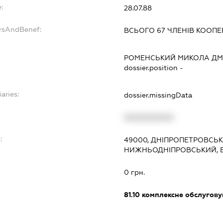
:
28.07.88
ersAndBenef:
ВСЬОГО 67 ЧЛЕНІВ КООПЕ
РОМЕНСЬКИЙ МИКОЛА Д
dossier.position -
aries:
dossier.missingData
XXXXXXXXXX
:
49000, ДНІПРОПЕТРОВСЬКА
НИЖНЬОДНІПРОВСЬКИЙ, В
0 грн.
81.10
комплексне обслуговув