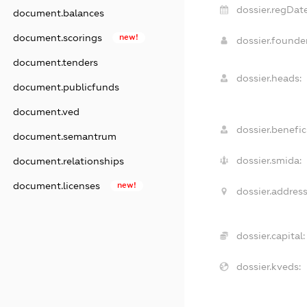
dossier.regDate
document.balances
document.scorings
new!
dossier.found
document.tenders
dossier.heads:
document.publicfunds
document.ved
dossier.benefici
document.semantrum
dossier.smida:
document.relationships
document.licenses
new!
dossier.address
dossier.capital:
dossier.kveds: