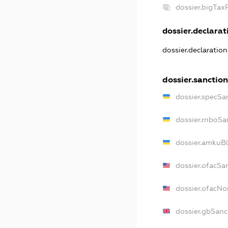
dossier.bigTa
dossier.declarati
dossier.declaratio
dossier.sanctio
dossier.specSa
dossier.rnboSa
dossier.amkuBl
dossier.ofacSa
dossier.ofacN
dossier.gbSanc