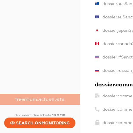
dossier.ausSan
dossier.euSanc
dossier.japanS
dossier.canada
dossier.rfSanc
dossier.russian
dossier.comme
dossier.commer
freemium.actualData
dossier.comme
document.dueToDate
19.07.18
dossier.commer
SEARCH.ONMONITORING