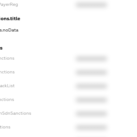
xPayerReg
XXXXXXXXXX
ons.title
ns.noData
ns
nctions
XXXXXXXXXX
nctions
XXXXXXXXXX
ackList
XXXXXXXXXX
nctions
XXXXXXXXXX
onSdnSanctions
XXXXXXXXXX
tions
XXXXXXXXXX