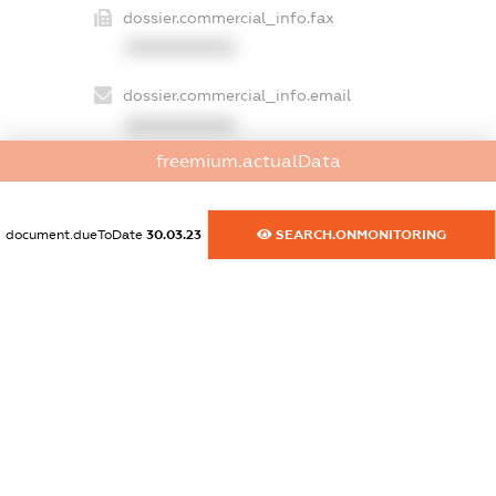
dossier.commercial_info.fax
XXXXXXXXXX
dossier.commercial_info.email
XXXXXXXXXX
freemium.actualData
dossier.commercial_info.website
XXXXXXXXXX
document.dueToDate
30.03.23
SEARCH.ONMONITORING
dossier.commercial_info.activity
XXXXXXXXXX
freemium.exampleText_1
freemium.exampleText_2
freemium.anonymousPerSearch2
FREEMIUM.DETAILS
FREEMIUM.REGISTER