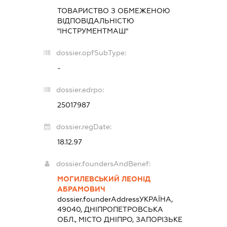
ТОВАРИСТВО З ОБМЕЖЕНОЮ
ВІДПОВІДАЛЬНІСТЮ
"ІНСТРУМЕНТМАШ"
dossier.opfSubType:
-
dossier.edrpo:
25017987
dossier.regDate:
18.12.97
dossier.foundersAndBenef:
МОГИЛЕВСЬКИЙ ЛЕОНІД
АБРАМОВИЧ
dossier.founderAddress
УКРАЇНА,
49040, ДНІПРОПЕТРОВСЬКА
ОБЛ., МІСТО ДНІПРО, ЗАПОРІЗЬКЕ