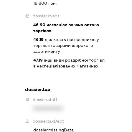
18 800 грн.
dossier.kveds:
46.90
неспеціалізована оптова
торгівля
46.19
діяльність посередників у
торгівлі товарами широкого
асортименту
47.19
інші види роздрібної торгівлі
в неспеціалізованих магазинах
dossier.tax
dossier.staff
XXXXXXXXXX
dossier.taxDebt
dossier.missingData