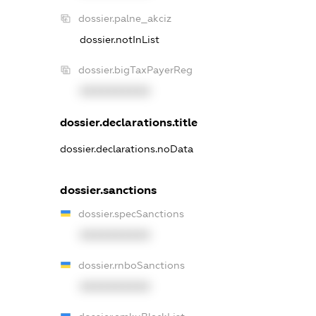
dossier.palne_akciz
dossier.notInList
dossier.bigTaxPayerReg
XXXXXXXXXX
dossier.declarations.title
dossier.declarations.noData
dossier.sanctions
dossier.specSanctions
XXXXXXXXXX
dossier.rnboSanctions
XXXXXXXXXX