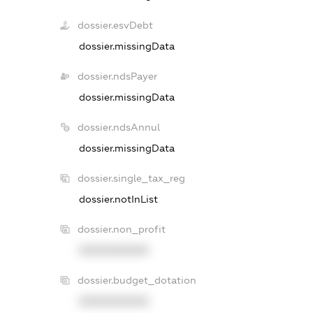
dossier.esvDebt
dossier.missingData
dossier.ndsPayer
dossier.missingData
dossier.ndsAnnul
dossier.missingData
dossier.single_tax_reg
dossier.notInList
dossier.non_profit
XXXXXXXXXX
dossier.budget_dotation
XXXXXXXXXX