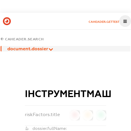
CAHEADER.GETTEST
CAHEADER.SEARCH
document.dossier
ІНСТРУМЕНТМАШ
riskFactors.title
0
0
0
dossier.fullName: