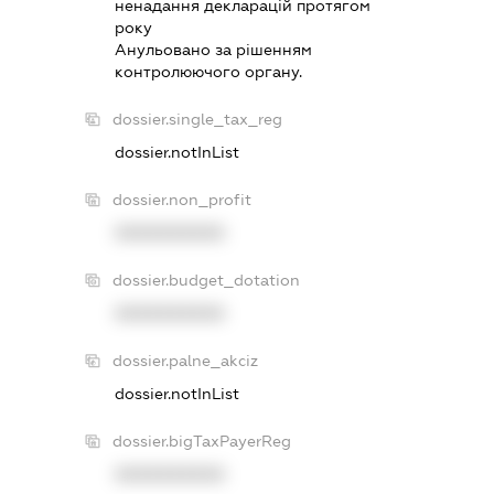
ненадання декларацiй протягом
року
Анульовано за рiшенням
контролюючого органу.
dossier.single_tax_reg
dossier.notInList
dossier.non_profit
XXXXXXXXXX
dossier.budget_dotation
XXXXXXXXXX
dossier.palne_akciz
dossier.notInList
dossier.bigTaxPayerReg
XXXXXXXXXX