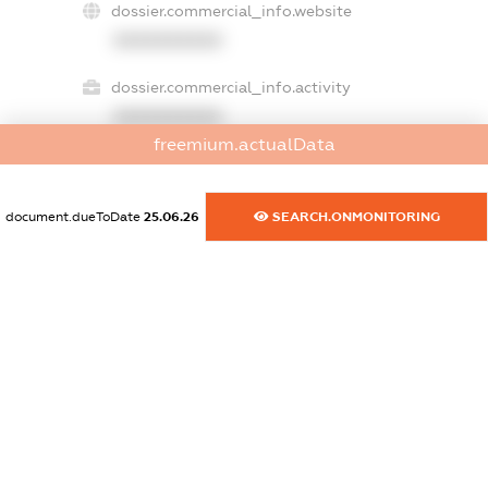
dossier.commercial_info.website
XXXXXXXXXX
dossier.commercial_info.activity
XXXXXXXXXX
freemium.actualData
freemium.exampleText_1
document.dueToDate
25.06.26
SEARCH.ONMONITORING
freemium.exampleText_2
freemium.anonymousPerSearch2
FREEMIUM.DETAILS
FREEMIUM.REGISTER