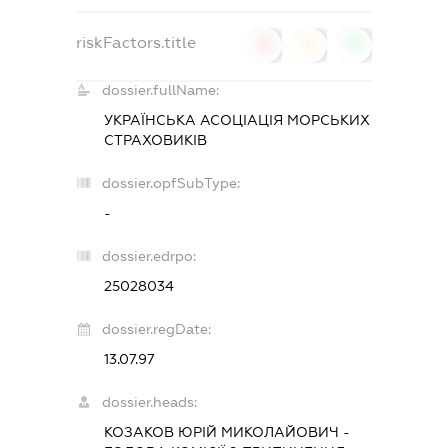
riskFactors.title
0
0
0
dossier.fullName:
УКРАЇНСЬКА АСОЦІАЦІЯ МОРСЬКИХ
СТРАХОВИКІВ
dossier.opfSubType:
-
dossier.edrpo:
25028034
dossier.regDate:
13.07.97
dossier.heads:
КОЗАКОВ ЮРІЙ МИКОЛАЙОВИЧ
-