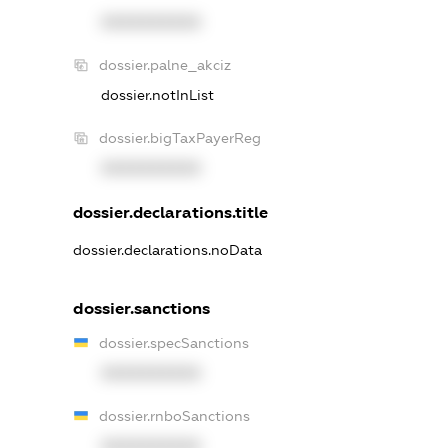
XXXXXXXXXX
dossier.palne_akciz
dossier.notInList
dossier.bigTaxPayerReg
XXXXXXXXXX
dossier.declarations.title
dossier.declarations.noData
dossier.sanctions
dossier.specSanctions
XXXXXXXXXX
dossier.rnboSanctions
XXXXXXXXXX