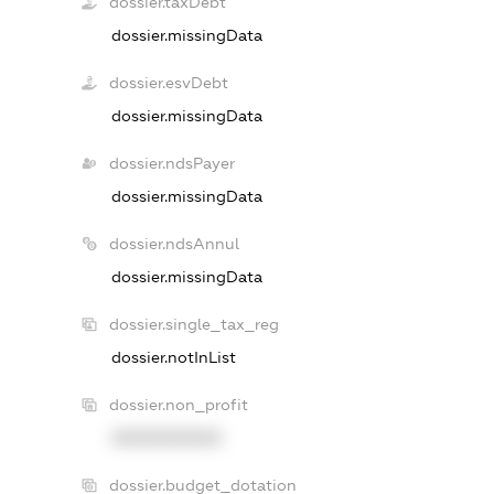
dossier.taxDebt
dossier.missingData
dossier.esvDebt
dossier.missingData
dossier.ndsPayer
dossier.missingData
dossier.ndsAnnul
dossier.missingData
dossier.single_tax_reg
dossier.notInList
dossier.non_profit
XXXXXXXXXX
dossier.budget_dotation