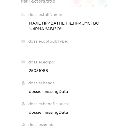
riskFactors.title
0
0
0
dossier.fullName:
МАЛЕ ПРИВАТНЕ ПІДПРИЄМСТВО
"ФІРМА "АВІЗО"
dossier.opfSubType:
-
dossier.edrpo:
25031088
dossier.heads:
dossier.missingData
dossier.beneficiaries:
dossier.missingData
dossier.smida: