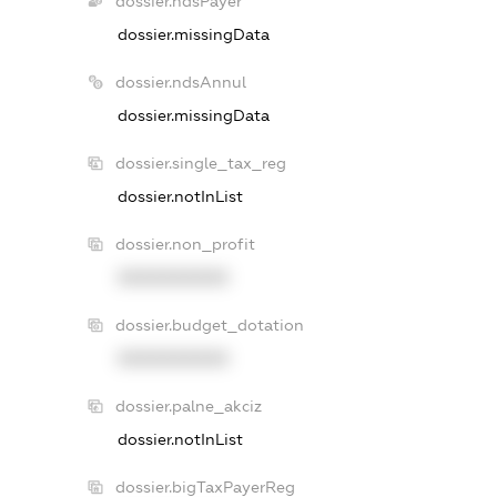
dossier.ndsPayer
dossier.missingData
dossier.ndsAnnul
dossier.missingData
dossier.single_tax_reg
dossier.notInList
dossier.non_profit
XXXXXXXXXX
dossier.budget_dotation
XXXXXXXXXX
dossier.palne_akciz
dossier.notInList
dossier.bigTaxPayerReg