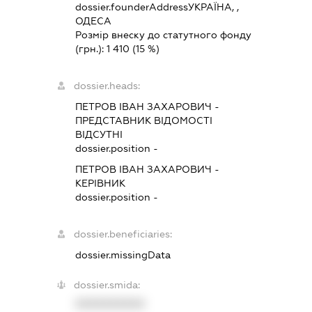
dossier.founderAddress
УКРАЇНА, ,
ОДЕСА
Розмір внеску до статутного фонду
(грн.):
1 410
(15 %)
dossier.heads:
ПЕТРОВ ІВАН ЗАХАРОВИЧ
-
ПРЕДСТАВНИК
ВІДОМОСТІ
ВІДСУТНІ
dossier.position -
ПЕТРОВ ІВАН ЗАХАРОВИЧ
-
КЕРІВНИК
dossier.position -
dossier.beneficiaries:
dossier.missingData
dossier.smida:
XXXXXXXXXX