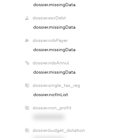
dossier.missingData
dossier.esvDebt
dossier.missingData
dossier.ndsPayer
dossier.missingData
dossier.ndsAnnul
dossier.missingData
dossier.single_tax_reg
dossier.notInList
dossier.non_profit
XXXXXXXXXX
dossier.budget_dotation