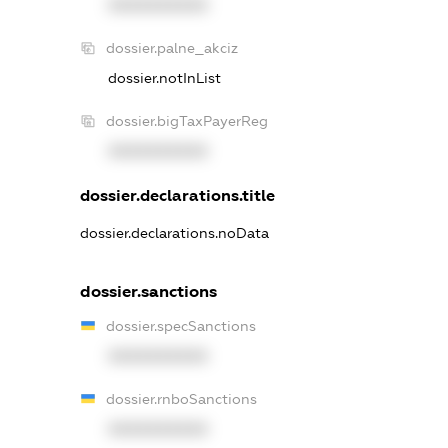
XXXXXXXXXX
dossier.palne_akciz
dossier.notInList
dossier.bigTaxPayerReg
XXXXXXXXXX
dossier.declarations.title
dossier.declarations.noData
dossier.sanctions
dossier.specSanctions
XXXXXXXXXX
dossier.rnboSanctions
XXXXXXXXXX