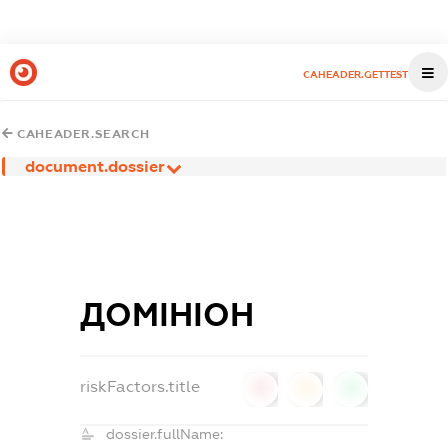
CAHEADER.GETTEST
CAHEADER.SEARCH
document.dossier
ДОМІНІОН
riskFactors.title
0
0
0
dossier.fullName: