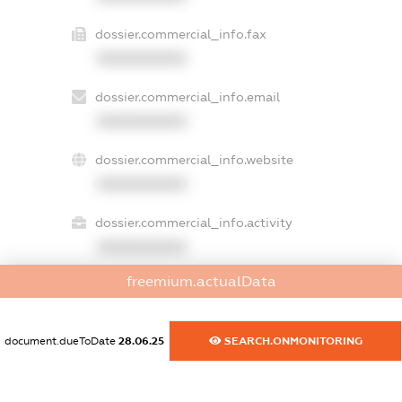
dossier.commercial_info.fax
XXXXXXXXXX
dossier.commercial_info.email
XXXXXXXXXX
dossier.commercial_info.website
XXXXXXXXXX
dossier.commercial_info.activity
XXXXXXXXXX
freemium.actualData
freemium.exampleText_1
freemium.exampleText_2
document.dueToDate
28.06.25
SEARCH.ONMONITORING
freemium.anonymousPerSearch2
FREEMIUM.DETAILS