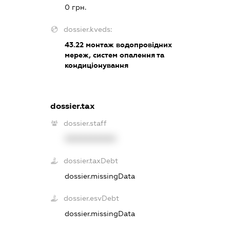
0 грн.
dossier.kveds:
43.22
монтаж водопровідних
мереж, систем опалення та
кондиціонування
dossier.tax
dossier.staff
XXXXXXXXXX
dossier.taxDebt
dossier.missingData
dossier.esvDebt
dossier.missingData