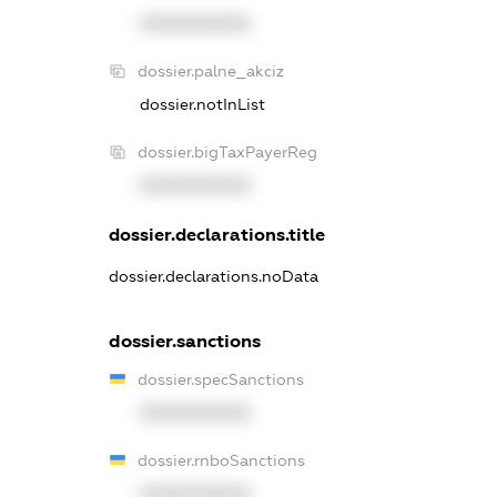
XXXXXXXXXX
dossier.palne_akciz
dossier.notInList
dossier.bigTaxPayerReg
XXXXXXXXXX
dossier.declarations.title
dossier.declarations.noData
dossier.sanctions
dossier.specSanctions
XXXXXXXXXX
dossier.rnboSanctions
XXXXXXXXXX