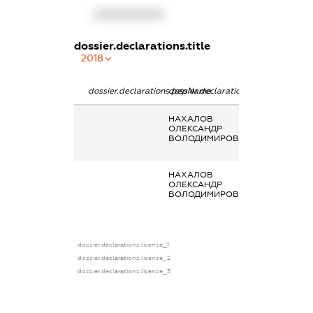
XXXXXXXXXX
dossier.declarations.title
2018
dossier.declarations.pepName
dossier.declarations.personName
dossier.declara
НАХАЛОВ
Заробітна плат
ОЛЕКСАНДР
отримана за
ВОЛОДИМИРОВИЧ
основним місц
роботи
НАХАЛОВ
Заробітна плат
ОЛЕКСАНДР
отримана за
ВОЛОДИМИРОВИЧ
основним місц
роботи
dossier.declarations.license_1
dossier.declarations.license_2
dossier.declarations.license_3