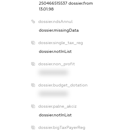
250466515537
dossier.from
13.01.98
dossier.ndsAnnul
dossier.missingData
dossier.single_tax_reg
dossier.notInList
dossier.non_profit
XXXXXXXXXX
dossier.budget_dotation
XXXXXXXXXX
dossier.palne_akciz
dossier.notInList
dossier.bigTaxPayerReg