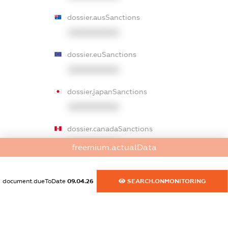
dossier.ausSanctions
XXXXXXXXXX
dossier.euSanctions
XXXXXXXXXX
dossier.japanSanctions
XXXXXXXXXX
dossier.canadaSanctions
XXXXXXXXXX
freemium.actualData
dossier.rfSanctions
XXXXXXXXXX
document.dueToDate
09.04.26
SEARCH.ONMONITORING
dossier.russian_reg_title
XXXXXXXXXX