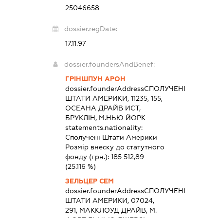
25046658
dossier.regDate:
17.11.97
dossier.foundersAndBenef:
ГРІНШПУН АРОН
dossier.founderAddress
СПОЛУЧЕНІ
ШТАТИ АМЕРИКИ, 11235, 155,
ОСЕАНА ДРАЙВ ИСТ,
БРУКЛІН, М.НЬЮ ЙОРК
statements.nationality:
Сполучені Штати Америки
Розмір внеску до статутного
фонду (грн.):
185 512,89
(25.116 %)
ЗЕЛЬЦЕР СЕМ
dossier.founderAddress
СПОЛУЧЕНІ
ШТАТИ АМЕРИКИ, 07024,
291, МАККЛОУД ДРАЙВ, М.