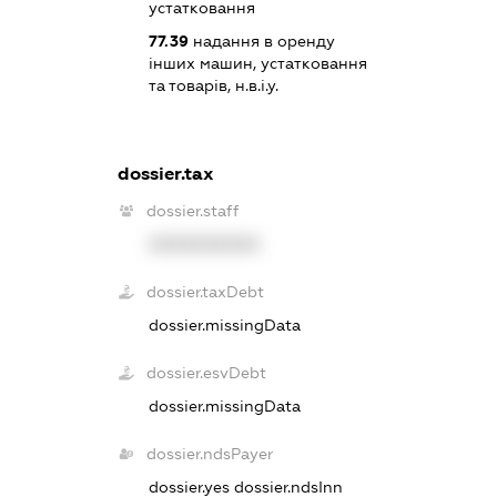
устатковання
77.39
надання в оренду
інших машин, устатковання
та товарів, н.в.і.у.
dossier.tax
dossier.staff
XXXXXXXXXX
dossier.taxDebt
dossier.missingData
dossier.esvDebt
dossier.missingData
dossier.ndsPayer
dossier.yes
dossier.ndsInn