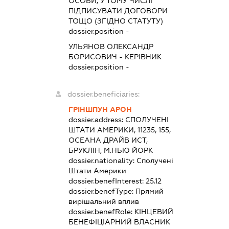
ОСОБИ, У ТОМУ ЧИСЛІ
ПІДПИСУВАТИ ДОГОВОРИ
ТОЩО (ЗГІДНО СТАТУТУ)
dossier.position -
УЛЬЯНОВ ОЛЕКСАНДР
БОРИСОВИЧ
-
КЕРІВНИК
dossier.position -
dossier.beneficiaries:
ГРІНШПУН АРОН
dossier.address:
СПОЛУЧЕНІ
ШТАТИ АМЕРИКИ, 11235, 155,
ОСЕАНА ДРАЙВ ИСТ,
БРУКЛІН, М.НЬЮ ЙОРК
dossier.nationality:
Сполучені
Штати Америки
dossier.benefInterest:
25.12
dossier.benefType:
Прямий
вирішальний вплив
dossier.benefRole:
КІНЦЕВИЙ
БЕНЕФІЦІАРНИЙ ВЛАСНИК