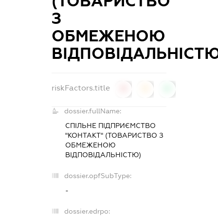
(ТОВАРИСТВО
З
ОБМЕЖЕНОЮ
ВІДПОВІДАЛЬНІСТЮ
riskFactors.title
0
0
0
dossier.fullName:
СПІЛЬНЕ ПІДПРИЄМСТВО
"КОНТАКТ" (ТОВАРИСТВО З
ОБМЕЖЕНОЮ
ВІДПОВІДАЛЬНІСТЮ)
dossier.opfSubType:
-
dossier.edrpo: