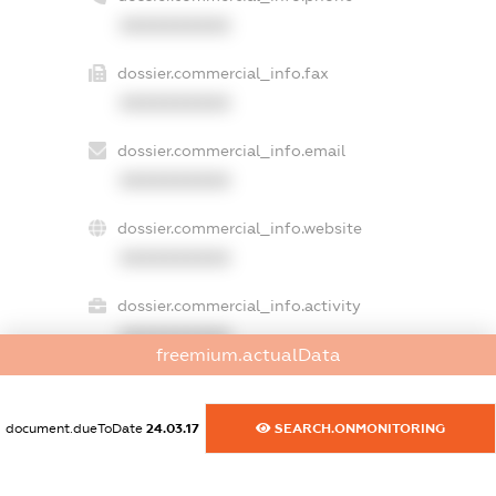
XXXXXXXXXX
dossier.commercial_info.fax
XXXXXXXXXX
dossier.commercial_info.email
XXXXXXXXXX
dossier.commercial_info.website
XXXXXXXXXX
dossier.commercial_info.activity
XXXXXXXXXX
freemium.actualData
document.dueToDate
24.03.17
SEARCH.ONMONITORING
freemium.exampleText_1
freemium.exampleText_2
freemium.anonymousPerSearch2