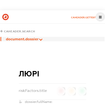
CAHEADER.GETTEST
CAHEADER.SEARCH
document.dossier
ЛЮРІ
riskFactors.title
0
0
0
dossier.fullName: