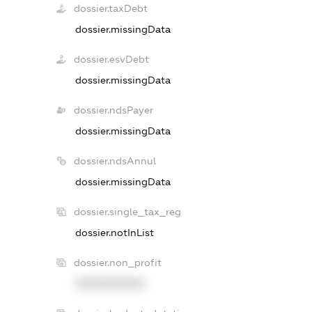
dossier.taxDebt
dossier.missingData
dossier.esvDebt
dossier.missingData
dossier.ndsPayer
dossier.missingData
dossier.ndsAnnul
dossier.missingData
dossier.single_tax_reg
dossier.notInList
dossier.non_profit
XXXXXXXXXX