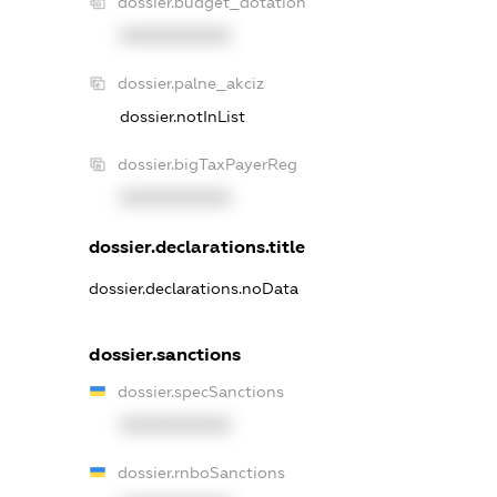
dossier.budget_dotation
XXXXXXXXXX
dossier.palne_akciz
dossier.notInList
dossier.bigTaxPayerReg
XXXXXXXXXX
dossier.declarations.title
dossier.declarations.noData
dossier.sanctions
dossier.specSanctions
XXXXXXXXXX
dossier.rnboSanctions