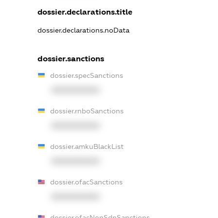
dossier.declarations.title
dossier.declarations.noData
dossier.sanctions
dossier.specSanctions
XXXXXXXXXX
dossier.rnboSanctions
XXXXXXXXXX
dossier.amkuBlackList
XXXXXXXXXX
dossier.ofacSanctions
XXXXXXXXXX
dossier.ofacNonSdnSanctions