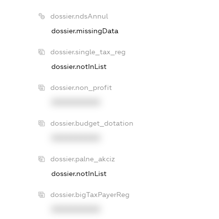
dossier.ndsAnnul
dossier.missingData
dossier.single_tax_reg
dossier.notInList
dossier.non_profit
XXXXXXXXXX
dossier.budget_dotation
XXXXXXXXXX
dossier.palne_akciz
dossier.notInList
dossier.bigTaxPayerReg
XXXXXXXXXX