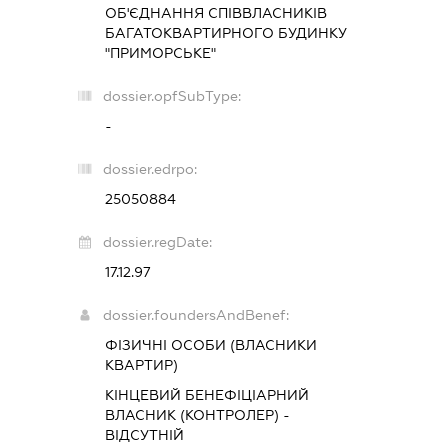
ОБ'ЄДНАННЯ СПІВВЛАСНИКІВ
БАГАТОКВАРТИРНОГО БУДИНКУ
"ПРИМОРСЬКЕ"
dossier.opfSubType:
-
dossier.edrpo:
25050884
dossier.regDate:
17.12.97
dossier.foundersAndBenef:
ФІЗИЧНІ ОСОБИ (ВЛАСНИКИ
КВАРТИР)
КІНЦЕВИЙ БЕНЕФІЦІАРНИЙ
ВЛАСНИК (КОНТРОЛЕР) -
ВІДСУТНІЙ