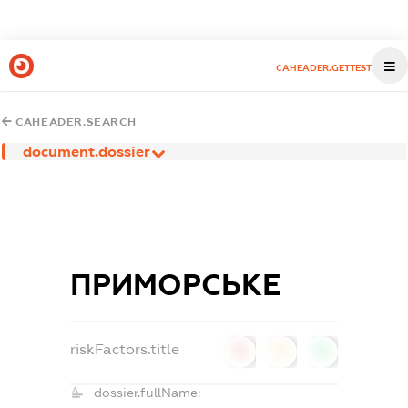
CAHEADER.GETTEST
CAHEADER.SEARCH
document.dossier
ПРИМОРСЬКЕ
riskFactors.title
0
0
0
dossier.fullName: