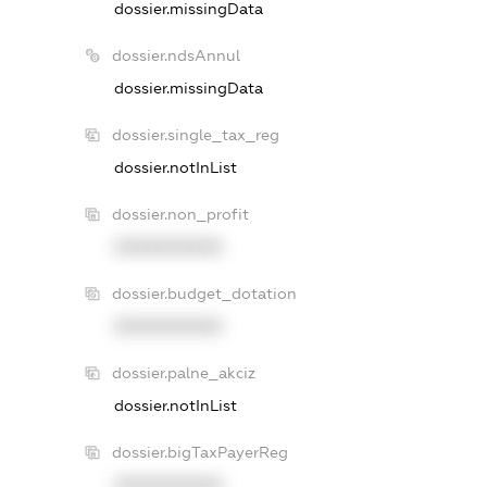
dossier.missingData
dossier.ndsAnnul
dossier.missingData
dossier.single_tax_reg
dossier.notInList
dossier.non_profit
XXXXXXXXXX
dossier.budget_dotation
XXXXXXXXXX
dossier.palne_akciz
dossier.notInList
dossier.bigTaxPayerReg
XXXXXXXXXX