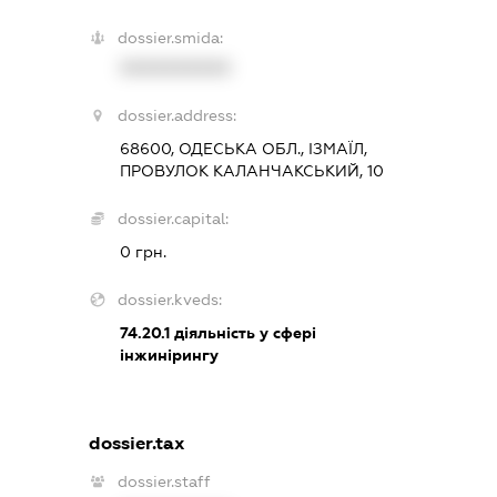
dossier.smida:
XXXXXXXXXX
dossier.address:
68600, ОДЕСЬКА ОБЛ., ІЗМАЇЛ,
ПРОВУЛОК КАЛАНЧАКСЬКИЙ, 10
dossier.capital:
0 грн.
dossier.kveds:
74.20.1
діяльність у сфері
інжинірингу
dossier.tax
dossier.staff