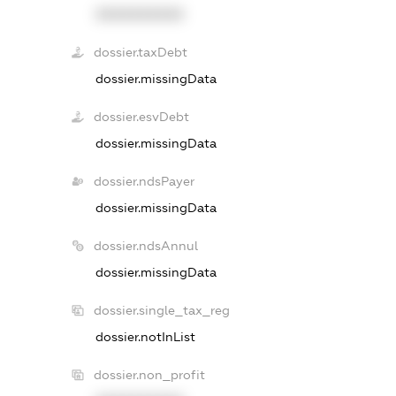
XXXXXXXXXX
dossier.taxDebt
dossier.missingData
dossier.esvDebt
dossier.missingData
dossier.ndsPayer
dossier.missingData
dossier.ndsAnnul
dossier.missingData
dossier.single_tax_reg
dossier.notInList
dossier.non_profit