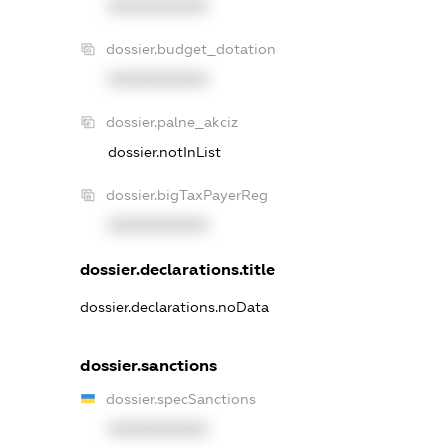
XXXXXXXXXX
dossier.budget_dotation
XXXXXXXXXX
dossier.palne_akciz
dossier.notInList
dossier.bigTaxPayerReg
XXXXXXXXXX
dossier.declarations.title
dossier.declarations.noData
dossier.sanctions
dossier.specSanctions
XXXXXXXXXX