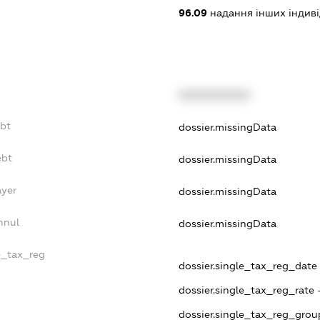
96.09
надання інших індивіду
XXXXXXXXXX
ebt
dossier.missingData
ebt
dossier.missingData
ayer
dossier.missingData
nnul
dossier.missingData
le_tax_reg
dossier.single_tax_reg_date 
dossier.single_tax_reg_rate 
dossier.single_tax_reg_grou