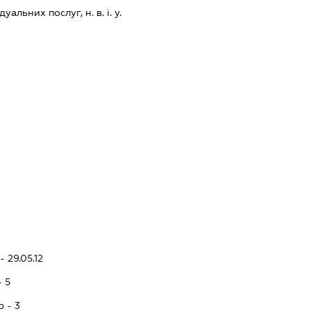
альних послуг, н. в. і. у.
- 29.05.12
- 5
p - 3