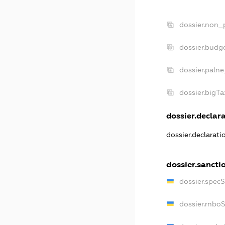
dossier.non_
dossier.budg
dossier.palne
dossier.bigT
dossier.declara
dossier.declarat
dossier.sancti
dossier.spec
dossier.rnbo