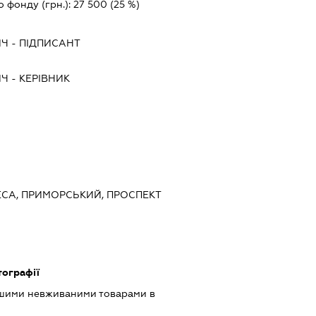
о фонду (грн.):
27 500
(25 %)
ИЧ
-
ПІДПИСАНТ
ИЧ
-
КЕРІВНИК
ДЕСА, ПРИМОРСЬКИЙ, ПРОСПЕКТ
тографії
ншими невживаними товарами в