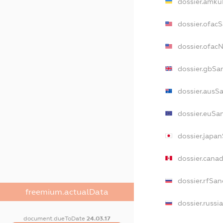
dossier.amku
dossier.ofac
dossier.ofa
dossier.gbSa
dossier.ausS
dossier.euSa
dossier.japa
dossier.cana
dossier.rfSan
freemium.actualData
dossier.russi
document.dueToDate
24.03.17