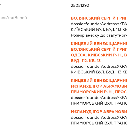
:
25051292
dersAndBenef:
ВОЛЯНСЬКИЙ СЕРГІЙ ГРИ
dossier.founderAddress
УКРА
КИЇВСЬКИЙ ВУЛ. БУД. 113 КВ
Розмір внеску до статутног
КІНЦЕВИЙ БЕНЕФІЦІАРНИ
ВОЛЯНСЬКИЙ СЕРГІЙ ГРИГО
ОДЕСА, КИЇВСЬКИЙ Р-Н.,
БУД. 112, КВ. 13
dossier.founderAddress
УКРА
КИЇВСЬКИЙ ВУЛ. БУД. 113 КВ
КІНЦЕВИЙ БЕНЕФІЦІАРНИ
МЄЛАМУД ІГОР АБРАМОВИЧ,
ПРИМОРСЬКИЙ Р-Н., ПРОСП.
dossier.founderAddress
УКРА
ПРИМОРСЬКИЙ ВУЛ. ТРАНСП
МЄЛАМУД ІГОР АБРАМОВ
dossier.founderAddress
УКРА
ПРИМОРСЬКИЙ ВУЛ. ТРАНСП