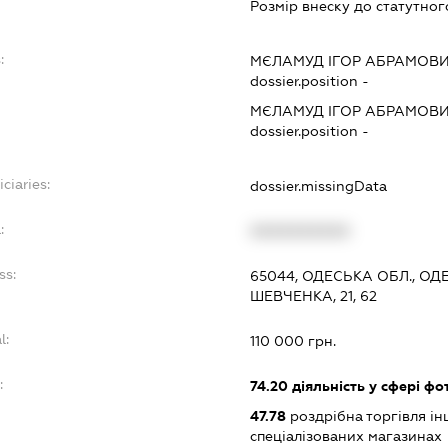
Розмір внеску до статутног
:
МЄЛАМУД ІГОР АБРАМОВ
dossier.position -
МЄЛАМУД ІГОР АБРАМОВ
dossier.position -
ciaries:
dossier.missingData
:
XXXXXXXXXX
ss:
65044, ОДЕСЬКА ОБЛ., О
ШЕВЧЕНКА, 21, 62
l:
110 000 грн.
:
74.20
діяльність у сфері фо
47.78
роздрібна торгівля і
спеціалізованих магазинах