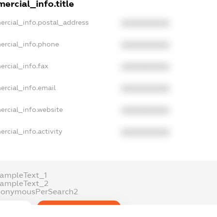
ercial_info.title
ercial_info.postal_address
XXXXXXXXXX
ercial_info.phone
XXXXXXXXXX
ercial_info.fax
XXXXXXXXXX
ercial_info.email
XXXXXXXXXX
ercial_info.website
XXXXXXXXXX
rcial_info.activity
XXXXXXXXXX
xampleText_1
xampleText_2
nonymousPerSearch2
DETAILS
FREEMIUM.REGISTER