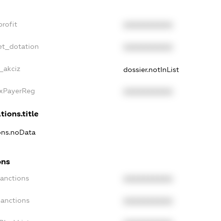
profit
XXXXXXXXXX
et_dotation
XXXXXXXXXX
_akciz
dossier.notInList
axPayerReg
XXXXXXXXXX
tions.title
ions.noData
ons
Sanctions
XXXXXXXXXX
Sanctions
XXXXXXXXXX