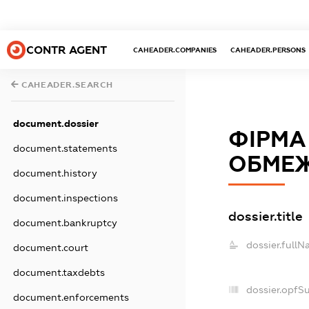
CONTR AGENT
CAHEADER.COMPANIES
CAHEADER.PERSONS
CAHEADER.SEARCH
document.dossier
ФІРМА
document.statements
ОБМЕЖ
document.history
document.inspections
dossier.title
document.bankruptcy
dossier.fullN
document.court
document.taxdebts
dossier.opfS
document.enforcements