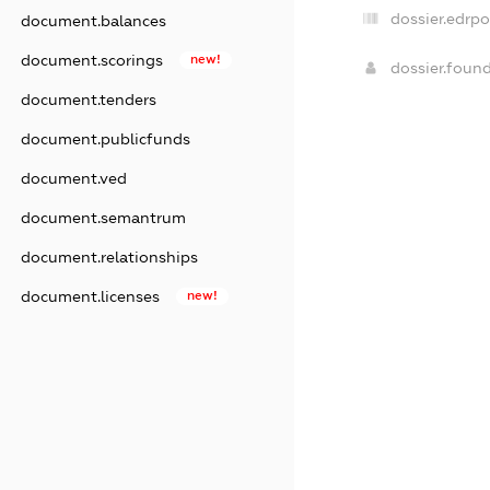
dossier.edrpo
document.balances
document.scorings
new!
dossier.foun
document.tenders
document.publicfunds
document.ved
document.semantrum
document.relationships
document.licenses
new!