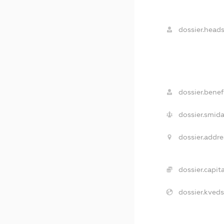
dossier.heads
dossier.benefi
dossier.smida
dossier.addre
dossier.capita
dossier.kveds