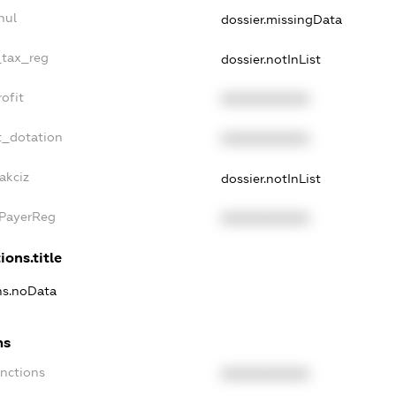
nul
dossier.missingData
_tax_reg
dossier.notInList
ofit
XXXXXXXXXX
t_dotation
XXXXXXXXXX
akciz
dossier.notInList
xPayerReg
XXXXXXXXXX
ions.title
ons.noData
ns
anctions
XXXXXXXXXX