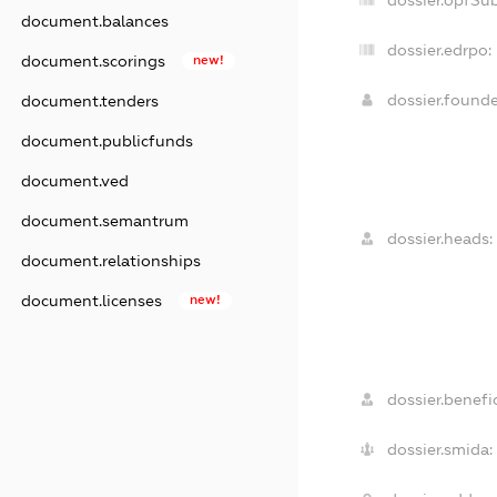
dossier.opfSu
document.balances
dossier.edrpo:
document.scorings
new!
dossier.found
document.tenders
document.publicfunds
document.ved
document.semantrum
dossier.heads:
document.relationships
document.licenses
new!
dossier.benefic
dossier.smida: