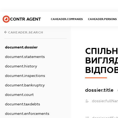
CONTR AGENT
CAHEADER.COMPANIES
CAHEADER.PERSONS
CAHEADER.SEARCH
document.dossier
СПІЛЬН
document.statements
ВИГЛЯ
document.history
ВІДПО
document.inspections
document.bankruptcy
dossier.title
document.court
dossier.fullNa
document.taxdebts
document.enforcements