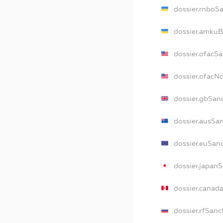
dossier.rnboS
dossier.amkuB
dossier.ofacS
dossier.ofacN
dossier.gbSan
dossier.ausSa
dossier.euSan
dossier.japan
dossier.canad
dossier.rfSanc