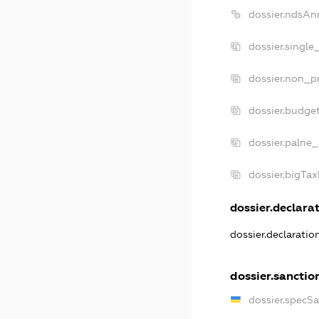
dossier.ndsAn
dossier.single
dossier.non_pr
dossier.budge
dossier.palne_
dossier.bigTa
dossier.declarat
dossier.declarati
dossier.sanctio
dossier.specS