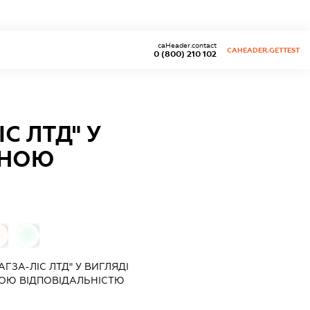
caHeader.contact
CAHEADER.GETTEST
0 (800) 210 102
С ЛТД" У
ЕНОЮ
0
ГЗА-ЛІС ЛТД" У ВИГЛЯДІ
ОЮ ВІДПОВІДАЛЬНІСТЮ