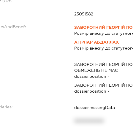
bType:
-
25051582
ersAndBenef:
ЗАВОРОТНИЙ ГЕОРГІЙ П
Розмір внеску до статутног
АГІРЛАР АБДАЛЛАХ
Розмір внеску до статутног
ЗАВОРОТНИЙ ГЕОРГІЙ П
ОБМЕЖЕНЬ НЕ МАЄ
dossier.position -
ЗАВОРОТНИЙ ГЕОРГІЙ П
dossier.position -
iaries:
dossier.missingData
XXXXXXXXXX