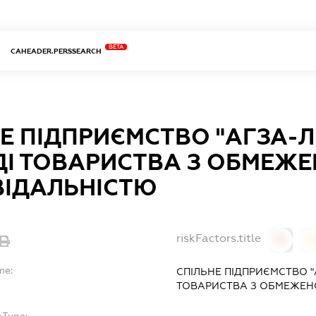
BETA
CAHEADER.PERSSEARCH
Е ПІДПРИЄМСТВО "АГЗА-ЛІ
ДІ ТОВАРИСТВА З ОБМЕЖ
ВІДАЛЬНІСТЮ
riskFactors.title
0
0
me:
СПІЛЬНЕ ПІДПРИЄМСТВО "А
ТОВАРИСТВА З ОБМЕЖЕН