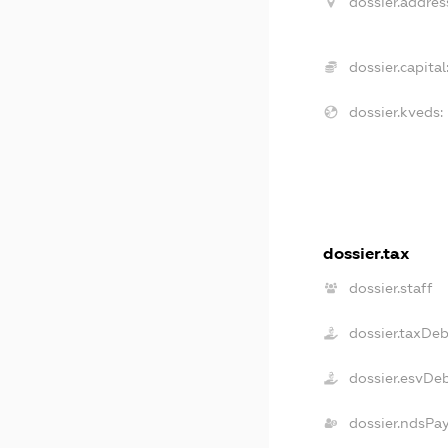
dossier.addres
dossier.capital
dossier.kveds:
dossier.tax
dossier.staff
dossier.taxDe
dossier.esvDe
dossier.ndsPa