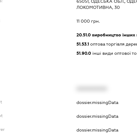
s:
65051, ОДЕСЬКА ОБЛ., ОД
ЛОКОМОТИВНА, 30
:
11 000 грн.
20.51.0
виробництво інших 
51.53.1
оптова торгівля дер
51.90.0
інші види оптової то
XXXXXXXXXX
bt
dossier.missingData
bt
dossier.missingData
yer
dossier.missingData