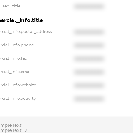
n_reg_title
XXXXXXXXXX
rcial_info.title
rcial_info.postal_address
XXXXXXXXXX
rcial_info.phone
XXXXXXXXXX
rcial_info.fax
XXXXXXXXXX
rcial_info.email
XXXXXXXXXX
rcial_info.website
XXXXXXXXXX
cial_info.activity
XXXXXXXXXX
ampleText_1
ampleText_2