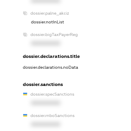
XXXXXXXXXX
dossier.palne_akciz
dossier.notInList
dossier.bigTaxPayerReg
XXXXXXXXXX
dossier.declarations.title
dossier.declarations.noData
dossier.sanctions
dossier.specSanctions
XXXXXXXXXX
dossier.rnboSanctions
XXXXXXXXXX