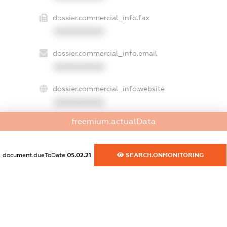
dossier.commercial_info.fax
XXXXXXXXXX
dossier.commercial_info.email
XXXXXXXXXX
dossier.commercial_info.website
XXXXXXXXXX
freemium.actualData
dossier.commercial_info.activity
XXXXXXXXXX
document.dueToDate
05.02.21
SEARCH.ONMONITORING
freemium.exampleText_1
freemium.exampleText_2
freemium.anonymousPerSearch2
FREEMIUM.DETAILS