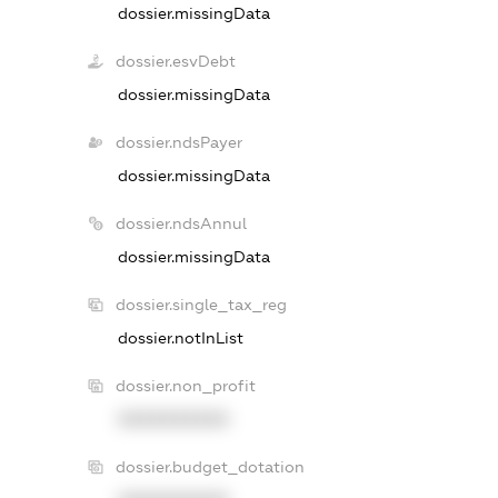
dossier.missingData
dossier.esvDebt
dossier.missingData
dossier.ndsPayer
dossier.missingData
dossier.ndsAnnul
dossier.missingData
dossier.single_tax_reg
dossier.notInList
dossier.non_profit
XXXXXXXXXX
dossier.budget_dotation