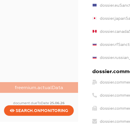
dossier.euSanc
dossier.japanS
dossier.canada
dossier.rfSanct
dossier.russian
dossier.comme
dossier.commer
freemium.actualData
dossier.commer
document.dueToDate
25.06.26
dossier.commer
SEARCH.ONMONITORING
dossier.commer