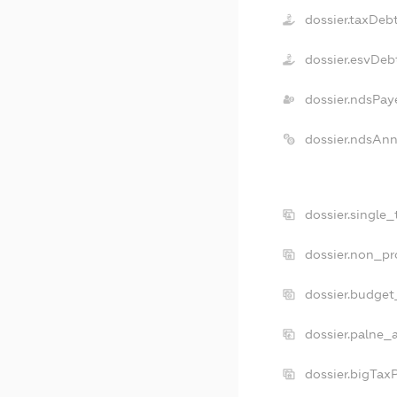
dossier.taxDeb
dossier.esvDeb
dossier.ndsPay
dossier.ndsAnn
dossier.single
dossier.non_pr
dossier.budget
dossier.palne_
dossier.bigTax