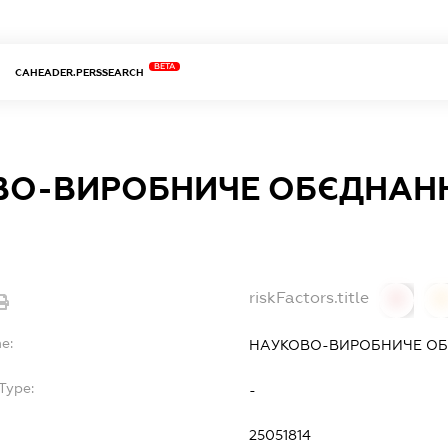
BETA
CAHEADER.PERSSEARCH
ВО-ВИРОБНИЧЕ ОБЄДНАНН
riskFactors.title
0
0
e:
НАУКОВО-ВИРОБНИЧЕ ОБ
Type:
-
25051814