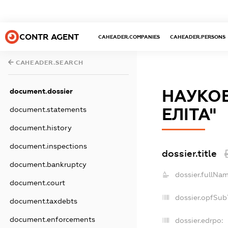
CONTR AGENT
CAHEADER.COMPANIES
CAHEADER.PERSONS
CAHEADER.SEARCH
document.dossier
НАУКО
document.statements
ЕЛІТА"
document.history
document.inspections
dossier.title
document.bankruptcy
dossier.fullNam
document.court
dossier.opfSub
document.taxdebts
document.enforcements
dossier.edrpo: