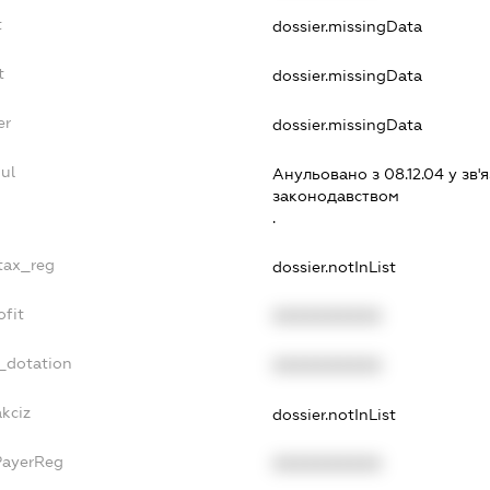
t
dossier.missingData
t
dossier.missingData
er
dossier.missingData
ul
Анульовано з 08.12.04 у зв'я
законодавством
.
_tax_reg
dossier.notInList
ofit
XXXXXXXXXX
_dotation
XXXXXXXXXX
akciz
dossier.notInList
PayerReg
XXXXXXXXXX