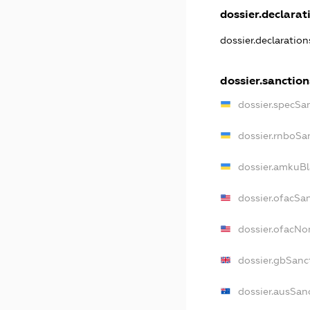
dossier.declarati
dossier.declaratio
dossier.sanction
dossier.specSa
dossier.rnboSa
dossier.amkuBl
dossier.ofacSa
dossier.ofacN
dossier.gbSanc
dossier.ausSan