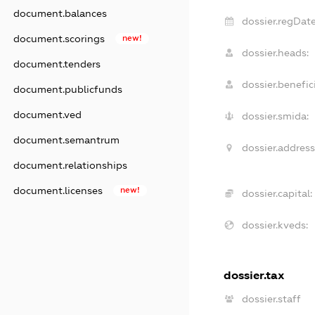
document.balances
dossier.regDate
document.scorings
new!
dossier.heads:
document.tenders
dossier.benefici
document.publicfunds
document.ved
dossier.smida:
document.semantrum
dossier.address
document.relationships
document.licenses
new!
dossier.capital:
dossier.kveds:
dossier.tax
dossier.staff