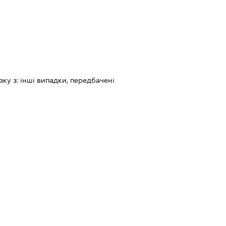
зку з:
iншi випадки, передбаченi