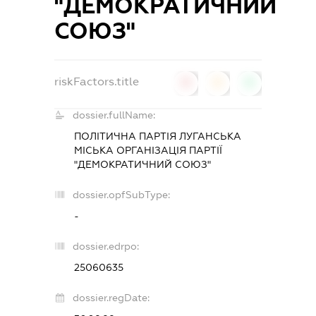
"ДЕМОКРАТИЧНИЙ
СОЮЗ"
riskFactors.title
0
0
0
dossier.fullName:
ПОЛІТИЧНА ПАРТІЯ ЛУГАНСЬКА
МІСЬКА ОРГАНІЗАЦІЯ ПАРТІЇ
"ДЕМОКРАТИЧНИЙ СОЮЗ"
dossier.opfSubType:
-
dossier.edrpo:
25060635
dossier.regDate: