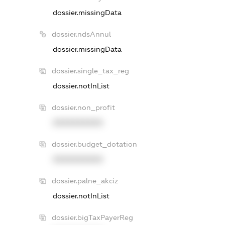
dossier.missingData
dossier.ndsAnnul
dossier.missingData
dossier.single_tax_reg
dossier.notInList
dossier.non_profit
XXXXXXXXXX
dossier.budget_dotation
XXXXXXXXXX
dossier.palne_akciz
dossier.notInList
dossier.bigTaxPayerReg