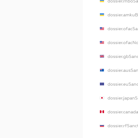
dossier.rnboS
dossier.amkuB
dossier.ofacS
dossier.ofacN
dossier.gbSan
dossier.ausSa
dossier.euSan
dossier.japan
dossier.canad
dossier.rfSanc