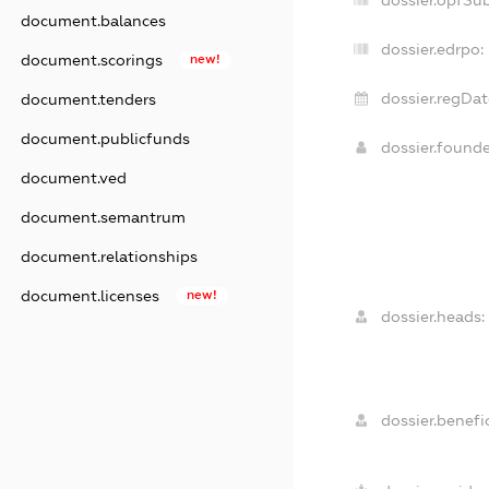
dossier.opfSu
document.balances
dossier.edrpo:
document.scorings
new!
dossier.regDat
document.tenders
document.publicfunds
dossier.found
document.ved
document.semantrum
document.relationships
document.licenses
new!
dossier.heads:
dossier.benefic