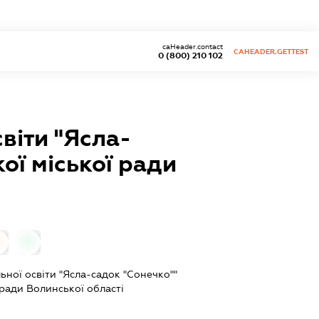
caHeader.contact
CAHEADER.GETTEST
0 (800) 210 102
віти "Ясла-
ої міської ради
0
ьної освіти "Ясла-садок "Сонечко""
ради Волинської області