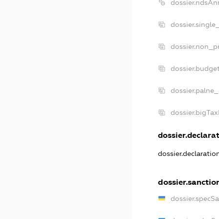
dossier.ndsAn
dossier.single
dossier.non_pr
dossier.budge
dossier.palne_
dossier.bigTa
dossier.declarat
dossier.declarati
dossier.sanctio
dossier.specS