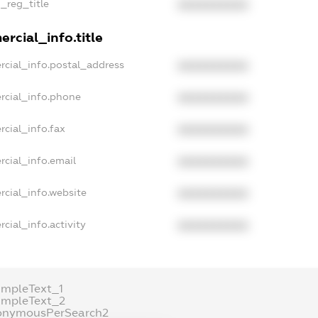
n_reg_title
XXXXXXXXXX
rcial_info.title
rcial_info.postal_address
XXXXXXXXXX
rcial_info.phone
XXXXXXXXXX
rcial_info.fax
XXXXXXXXXX
rcial_info.email
XXXXXXXXXX
rcial_info.website
XXXXXXXXXX
cial_info.activity
XXXXXXXXXX
ampleText_1
ampleText_2
onymousPerSearch2