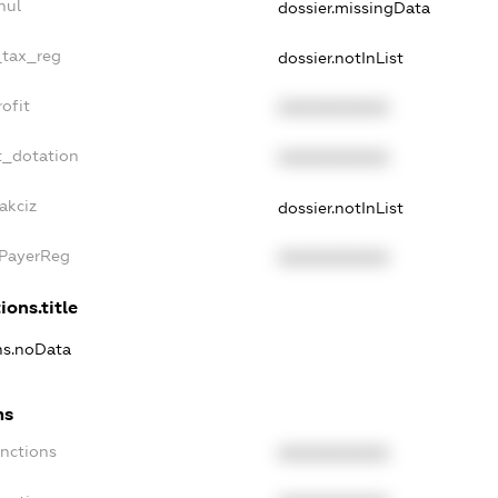
nul
dossier.missingData
_tax_reg
dossier.notInList
ofit
XXXXXXXXXX
t_dotation
XXXXXXXXXX
akciz
dossier.notInList
xPayerReg
XXXXXXXXXX
ions.title
ons.noData
ns
anctions
XXXXXXXXXX