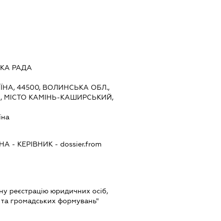
КА РАДА
ЇНА, 44500, ВОЛИНСЬКА ОБЛ.,
, МІСТО КАМІНЬ-КАШИРСЬКИЙ,
їна
ВНА
-
КЕРІВНИК
- dossier.from
авну реєстрацію юридичних осіб,
в та громадських формувань"