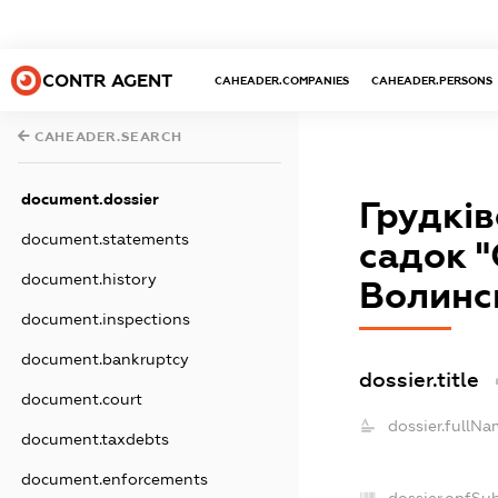
CONTR AGENT
CAHEADER.COMPANIES
CAHEADER.PERSONS
CAHEADER.SEARCH
document.dossier
Грудків
document.statements
садок "
document.history
Волинсь
document.inspections
document.bankruptcy
dossier.title
document.court
dossier.fullNa
document.taxdebts
document.enforcements