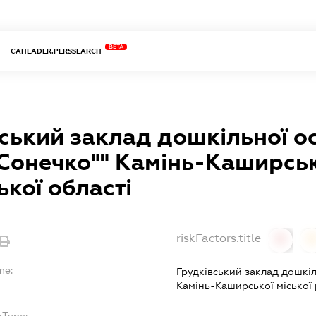
BETA
CAHEADER.PERSSEARCH
ський заклад дошкільної ос
Сонечко"" Камінь-Каширськ
кої області
riskFactors.title
0
0
me:
Грудківський заклад дошкіл
Камінь-Каширської міської 