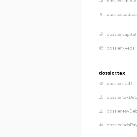
dossier.smida:
dossier.addres
dossier.capital
dossier.kveds:
dossier.tax
dossier.staff
dossier.taxDe
dossier.esvDe
dossier.ndsPa