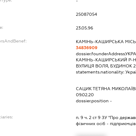
bType:
-
25087054
e:
23.05.96
ersAndBenef:
КАМІНЬ-КАШИРСЬКА МІСЬ
34836909
dossier.founderAddress
УКРА
КАМІНЬ-КАШИРСЬКИЙ Р-Н
ВУЛИЦЯ ВОЛЯ, БУДИНОК 2
statements.nationality:
Укра
САЦИК ТЕТЯНА МИКОЛАЇ
09.02.20
dossier.position -
iaries:
п. 9 ч. 2 ст 9 ЗУ "Про держ
фізичних осіб - підприємці