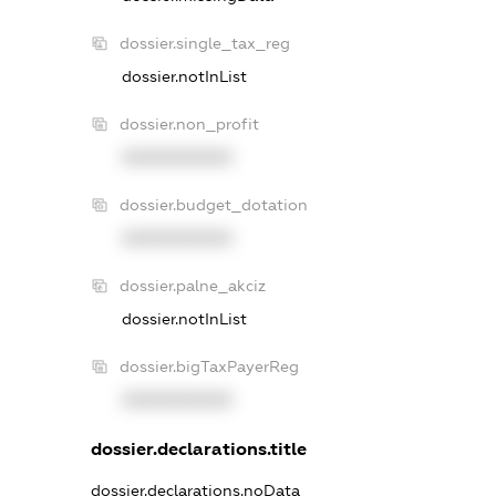
dossier.single_tax_reg
dossier.notInList
dossier.non_profit
XXXXXXXXXX
dossier.budget_dotation
XXXXXXXXXX
dossier.palne_akciz
dossier.notInList
dossier.bigTaxPayerReg
XXXXXXXXXX
dossier.declarations.title
dossier.declarations.noData