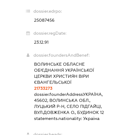
dossier.edrpo:
25087456
dossier.regDate:
23.12.91
dossier.foundersAndBenef:
ВОЛИНСЬКЕ ОБЛАСНЕ
ОБ'ЄДНАННЯ УКРАЇНСЬКОЇ
ЦЕРКВИ ХРИСТИЯН ВІРИ
ЄВАНГЕЛЬСЬКОЇ
21733273
dossier.founderAddress
УКРАЇНА,
45602, ВОЛИНСЬКА ОБЛ.,
ЛУЦЬКИЙ Р-Н, СЕЛО ПІДГАЙЦІ,
ВУЛ.ДОВЖЕНКА О., БУДИНОК 12
statements.nationality:
Україна
dossier.heads: