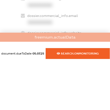
XXXXXXXXXX
dossier.commercial_info.email
XXXXXXXXXX
dossier.commercial_info.website
freemium.actualData
XXXXXXXXXX
dossier.commercial_info.activity
document.dueToDate
05.07.25
SEARCH.ONMONITORING
XXXXXXXXXX
freemium.exampleText_1
freemium.exampleText_2
freemium.anonymousPerSearch2
FREEMIUM.DETAILS
FREEMIUM.REGISTER