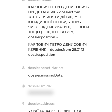
КАРПОВИЧ ПЕТРО ДЕНИСОВИЧ
-
ПРЕДСТАВНИК
- dossier.from
28.01.12
ВЧИНЯТИ ДІЇ ВІД ІМЕНІ
ЮРИДИЧНОЇ ОСОБИ, У ТОМУ
ЧИСЛІ ПІДПИСУВАТИ ДОГОВОРИ
ТОЩО (ЗГІДНО СТАТУТУ)
dossier.position -
КАРПОВИЧ ПЕТРО ДЕНИСОВИЧ
-
КЕРІВНИК
- dossier.from 28.01.12
dossier.position -
dossier.beneficiaries:
dossier.missingData
dossier.smida:
XXXXXXXXXX
dossier.address:
УКРАЇНА, 44255, ВОЛИНСЬКА