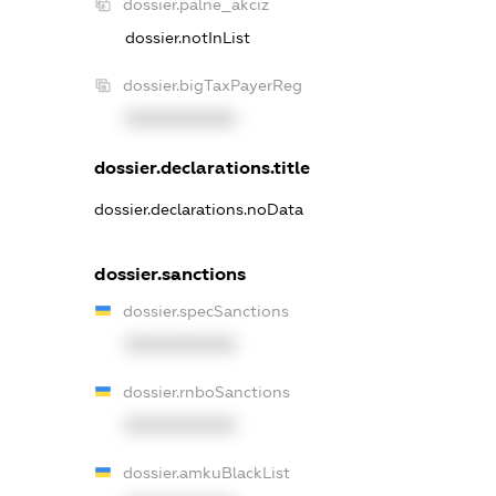
dossier.palne_akciz
dossier.notInList
dossier.bigTaxPayerReg
XXXXXXXXXX
dossier.declarations.title
dossier.declarations.noData
dossier.sanctions
dossier.specSanctions
XXXXXXXXXX
dossier.rnboSanctions
XXXXXXXXXX
dossier.amkuBlackList