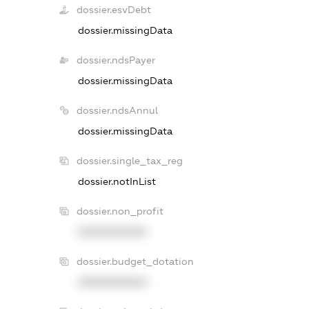
dossier.esvDebt
dossier.missingData
dossier.ndsPayer
dossier.missingData
dossier.ndsAnnul
dossier.missingData
dossier.single_tax_reg
dossier.notInList
dossier.non_profit
XXXXXXXXXX
dossier.budget_dotation
XXXXXXXXXX