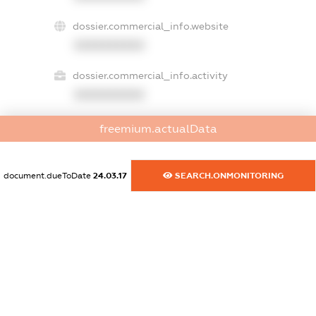
dossier.commercial_info.website
XXXXXXXXXX
dossier.commercial_info.activity
XXXXXXXXXX
freemium.actualData
freemium.exampleText_1
freemium.exampleText_2
document.dueToDate
24.03.17
SEARCH.ONMONITORING
freemium.anonymousPerSearch2
FREEMIUM.DETAILS
FREEMIUM.REGISTER