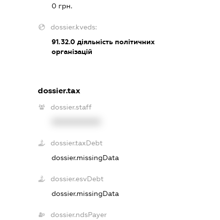
0 грн.
dossier.kveds:
91.32.0
діяльність політичних
організацій
dossier.tax
dossier.staff
XXXXXXXXXX
dossier.taxDebt
dossier.missingData
dossier.esvDebt
dossier.missingData
dossier.ndsPayer