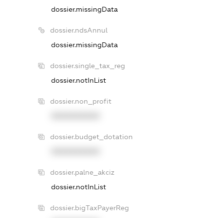
dossier.missingData
dossier.ndsAnnul
dossier.missingData
dossier.single_tax_reg
dossier.notInList
dossier.non_profit
XXXXXXXXXX
dossier.budget_dotation
XXXXXXXXXX
dossier.palne_akciz
dossier.notInList
dossier.bigTaxPayerReg