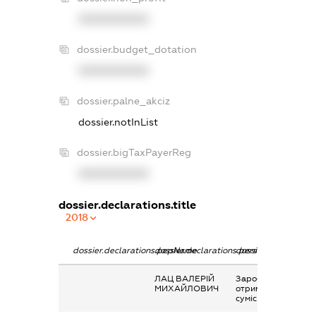
XXXXXXXXXX
dossier.budget_dotation
XXXXXXXXXX
dossier.palne_akciz
dossier.notInList
dossier.bigTaxPayerReg
XXXXXXXXXX
dossier.declarations.title
2018
dossier.declarations.pepName
dossier.declarations.personName
dossier.declaration
ЛАЦ ВАЛЕРІЙ
Заробітна плата
МИХАЙЛОВИЧ
отримана за
сумісництвом