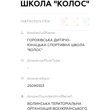
ШКОЛА "КОЛОС"
riskFactors.title
0
0
0
dossier.fullName:
ГОРОХІВСЬКА ДИТЯЧО-
ЮНАЦЬКА СПОРТИВНА ШКОЛА
"КОЛОС"
dossier.opfSubType:
-
dossier.edrpo:
25090553
dossier.foundersAndBenef:
ВОЛИНСЬКА ТЕРИТОРІАЛЬНА
ОРГАНІЗАЦІЯ ВСЕУКРАЇНСЬКОГО