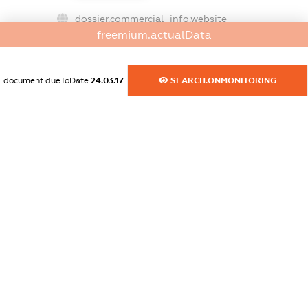
dossier.commercial_info.website
freemium.actualData
XXXXXXXXXX
dossier.commercial_info.activity
document.dueToDate
24.03.17
SEARCH.ONMONITORING
XXXXXXXXXX
freemium.exampleText_1
freemium.exampleText_2
freemium.anonymousPerSearch2
FREEMIUM.DETAILS
FREEMIUM.REGISTER