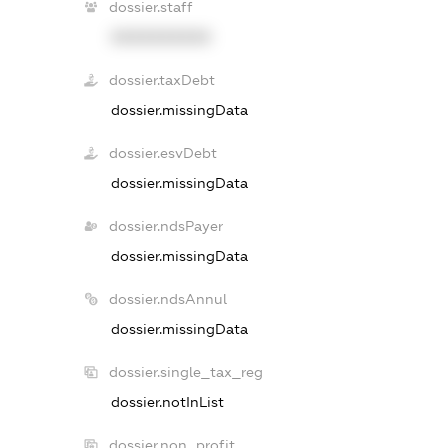
dossier.staff
XXXXXXXXXX
dossier.taxDebt
dossier.missingData
dossier.esvDebt
dossier.missingData
dossier.ndsPayer
dossier.missingData
dossier.ndsAnnul
dossier.missingData
dossier.single_tax_reg
dossier.notInList
dossier.non_profit