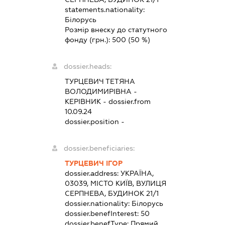
statements.nationality:
Білорусь
Розмір внеску до статутного
фонду (грн.):
500
(50 %)
dossier.heads:
ТУРЦЕВИЧ ТЕТЯНА
ВОЛОДИМИРІВНА
-
КЕРІВНИК
- dossier.from
10.09.24
dossier.position -
dossier.beneficiaries:
ТУРЦЕВИЧ ІГОР
dossier.address:
УКРАЇНА,
03039, МІСТО КИЇВ, ВУЛИЦЯ
СЕРПНЕВА, БУДИНОК 21/1
dossier.nationality:
Білорусь
dossier.benefInterest:
50
dossier.benefType:
Прямий