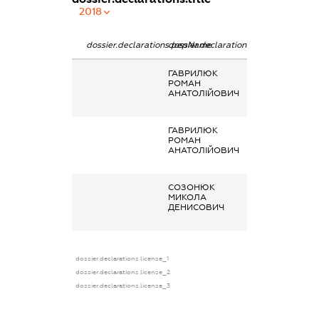
2018
dossier.declarations.pepName
dossier.declarations.personName
dossier.declarat
ГАВРИЛЮК
Заробітна плат
РОМАН
отримана за
АНАТОЛІЙОВИЧ
основним місце
роботи
ГАВРИЛЮК
Заробітна плат
РОМАН
отримана за
АНАТОЛІЙОВИЧ
основним місце
роботи
СОЗОНЮК
Заробітна плат
МИКОЛА
отримана за
ДЕНИСОВИЧ
основним місце
роботи
dossier.declarations.license_1
dossier.declarations.license_2
dossier.declarations.license_3