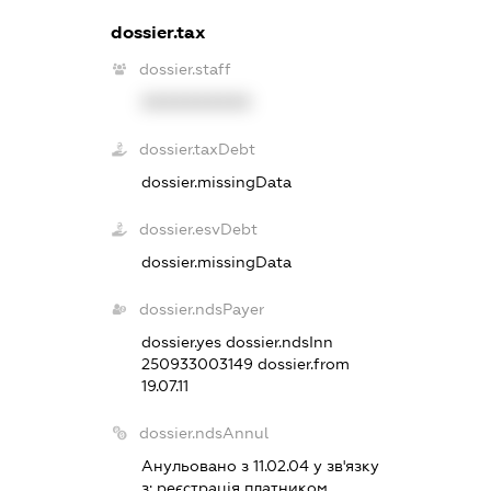
dossier.tax
dossier.staff
XXXXXXXXXX
dossier.taxDebt
dossier.missingData
dossier.esvDebt
dossier.missingData
dossier.ndsPayer
dossier.yes
dossier.ndsInn
250933003149
dossier.from
19.07.11
dossier.ndsAnnul
Анульовано з 11.02.04 у зв'язку
з:
реєстрацiя платником