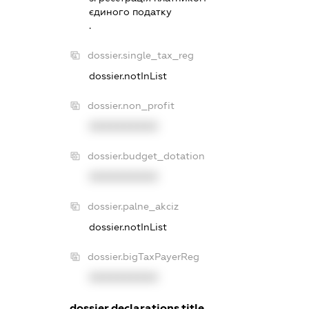
єдиного податку
.
dossier.single_tax_reg
dossier.notInList
dossier.non_profit
XXXXXXXXXX
dossier.budget_dotation
XXXXXXXXXX
dossier.palne_akciz
dossier.notInList
dossier.bigTaxPayerReg
XXXXXXXXXX
dossier.declarations.title