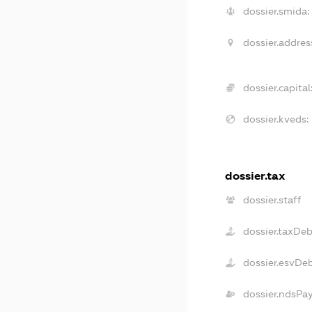
dossier.smida:
dossier.addres
dossier.capital
dossier.kveds:
dossier.tax
dossier.staff
dossier.taxDe
dossier.esvDe
dossier.ndsPa