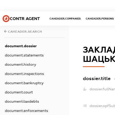
CONTR AGENT
CAHEADER.COMPANIES
CAHEADER.PERSONS
CAHEADER.SEARCH
document.dossier
ЗАКЛАД
document.statements
ШАЦЬК
document.history
document.inspections
dossier.title
document.bankruptcy
dossier.fullNa
document.court
document.taxdebts
dossier.opfSu
document.enforcements