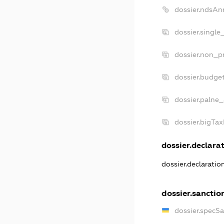
dossier.ndsAn
dossier.single
dossier.non_pr
dossier.budge
dossier.palne_
dossier.bigTa
dossier.declarat
dossier.declarati
dossier.sanctio
dossier.specS