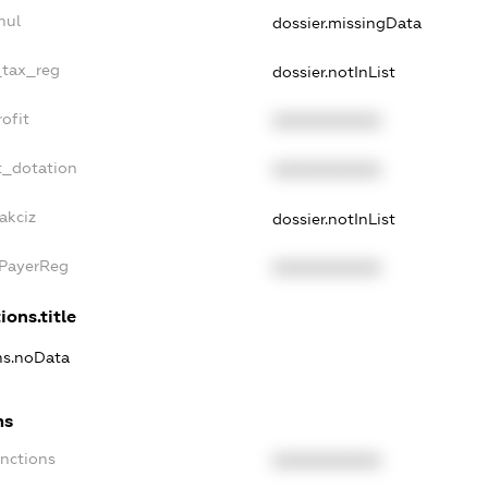
nul
dossier.missingData
_tax_reg
dossier.notInList
ofit
XXXXXXXXXX
t_dotation
XXXXXXXXXX
akciz
dossier.notInList
xPayerReg
XXXXXXXXXX
ions.title
ons.noData
ns
anctions
XXXXXXXXXX