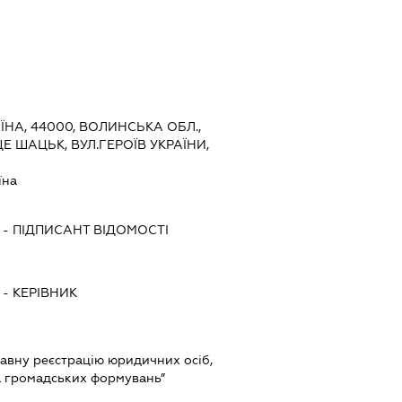
ЇНА, 44000, ВОЛИНСЬКА ОБЛ.,
 ШАЦЬК, ВУЛ.ГЕРОЇВ УКРАЇНИ,
їна
-
ПІДПИСАНТ
ВІДОМОСТІ
-
КЕРІВНИК
ржавну реєстрацію юридичних осіб,
та громадських формувань”