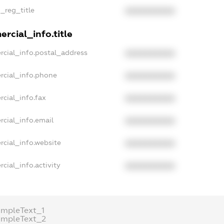
n_reg_title
XXXXXXXXXX
rcial_info.title
rcial_info.postal_address
XXXXXXXXXX
rcial_info.phone
XXXXXXXXXX
rcial_info.fax
XXXXXXXXXX
rcial_info.email
XXXXXXXXXX
rcial_info.website
XXXXXXXXXX
cial_info.activity
XXXXXXXXXX
ampleText_1
ampleText_2