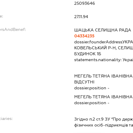
25093646
e:
27.11.94
ersAndBenef:
ШАЦЬКА СЕЛИЩНА РАДА
04334235
dossier.founderAddress
УКРА
КОВЕЛЬСЬКИЙ Р-Н, СЕЛИЩЕ
БУДИНОК 1Б
statements.nationality:
Укра
МЕГЕЛЬ ТЕТЯНА ІВАНІВНА
ВІДСУТНІ
dossier.position -
МЕГЕЛЬ ТЕТЯНА ІВАНІВНА
dossier.position -
iaries:
Згідно п.2 ст.9 ЗУ “Про де
фізичних осіб-підриємців 