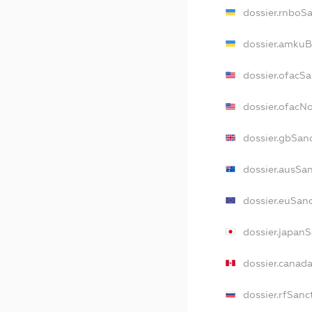
dossier.rnboS
dossier.amkuB
dossier.ofacS
dossier.ofac
dossier.gbSan
dossier.ausSa
dossier.euSan
dossier.japan
dossier.canad
dossier.rfSanc