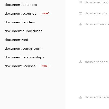
dossier.edrpo:
document.balances
dossier.regDat
document.scorings
new!
document.tenders
dossier.found
document.publicfunds
document.ved
document.semantrum
document.relationships
dossier.heads:
document.licenses
new!
dossier.benefic