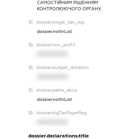
САМОСТIЙНИМ РIШЕННЯМ
КОНТРОЛЮЮЧОГО ОРГАНУ.
dossier.single_tax_reg
dossier.notInList
dossier.non_profit
XXXXXXXXXX
dossier.budget_dotation
XXXXXXXXXX
dossier.palne_akciz
dossier.notInList
dossier.bigTaxPayerReg
XXXXXXXXXX
dossier.declarations.title