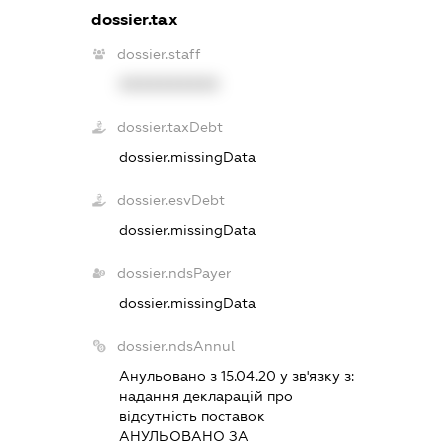
dossier.tax
dossier.staff
XXXXXXXXXX
dossier.taxDebt
dossier.missingData
dossier.esvDebt
dossier.missingData
dossier.ndsPayer
dossier.missingData
dossier.ndsAnnul
Анульовано з 15.04.20 у зв'язку з:
надання декларацiй про
вiдсутнiсть поставок
АНУЛЬОВАНО ЗА