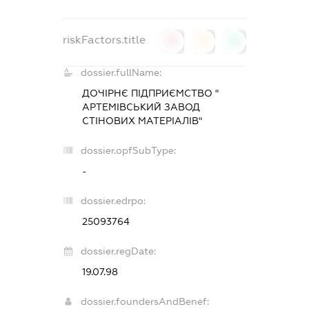
riskFactors.title
0
0
0
dossier.fullName:
ДОЧІРНЄ ПІДПРИЄМСТВО "
АРТЕМІВСЬКИЙ ЗАВОД
СТІНОВИХ МАТЕРІАЛІВ"
dossier.opfSubType:
-
dossier.edrpo:
25093764
dossier.regDate:
19.07.98
dossier.foundersAndBenef: