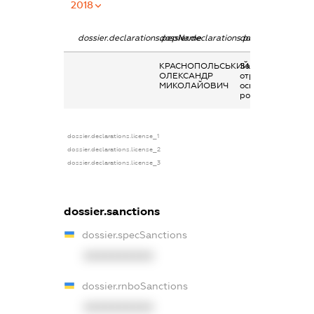
2018
dossier.declarations.pepName
dossier.declarations.personName
dossier.declaratio
КРАСНОПОЛЬСЬКИЙ
Заробітна плата
ОЛЕКСАНДР
отримана за
МИКОЛАЙОВИЧ
основним місцем
роботи
dossier.declarations.license_1
dossier.declarations.license_2
dossier.declarations.license_3
dossier.sanctions
dossier.specSanctions
XXXXXXXXXX
dossier.rnboSanctions
XXXXXXXXXX