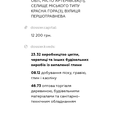
ОБЛ., МІСТО АРТЕМІВСЬК(П),
СЕЛИЩЕ МІСЬКОГО ТИПУ
КРАСНА ГОРА(З), ВУЛИЦЯ
ПЕРШОТРАВНЕВА
dossier.capital:
12 200 грн.
dossier.kveds:
23.32
виробництво цегли,
черепиці та інших будівельних
виробів із випаленої глини
08.12
добування піску, гравію,
глин і каоліну
46.73
оптова торгівля
деревиною, будівельними
матеріалами та санітарно-
технічним обладнанням