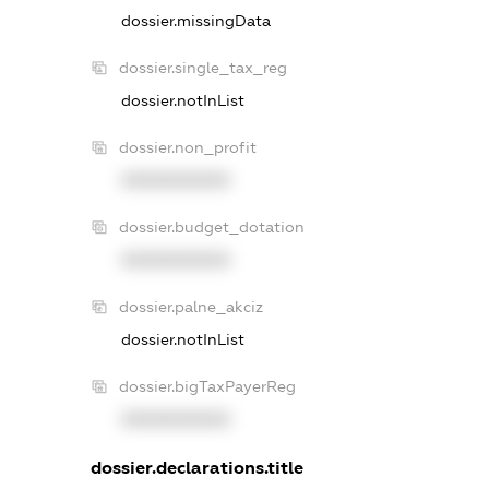
dossier.missingData
dossier.single_tax_reg
dossier.notInList
dossier.non_profit
XXXXXXXXXX
dossier.budget_dotation
XXXXXXXXXX
dossier.palne_akciz
dossier.notInList
dossier.bigTaxPayerReg
XXXXXXXXXX
dossier.declarations.title