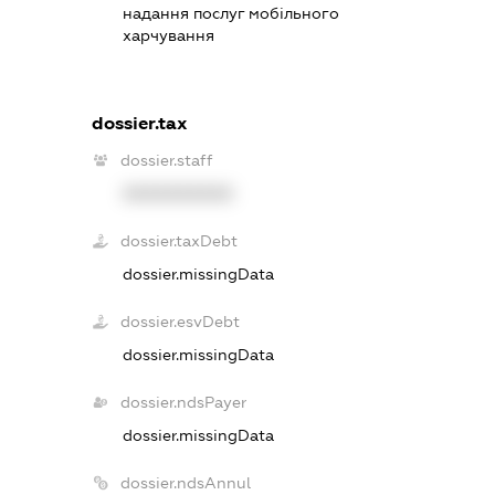
надання послуг мобільного
харчування
dossier.tax
dossier.staff
XXXXXXXXXX
dossier.taxDebt
dossier.missingData
dossier.esvDebt
dossier.missingData
dossier.ndsPayer
dossier.missingData
dossier.ndsAnnul