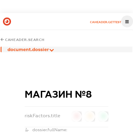
CAHEADER.GETTEST
CAHEADER.SEARCH
document.dossier
МАГАЗИН №8
riskFactors.title
0
0
0
dossier.fullName: