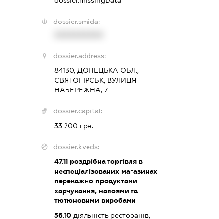
dossier.missingData
dossier.smida:
XXXXXXXXXX
dossier.address:
84130, ДОНЕЦЬКА ОБЛ.,
СВЯТОГІРСЬК, ВУЛИЦЯ
НАБЕРЕЖНА, 7
dossier.capital:
33 200 грн.
dossier.kveds:
47.11
роздрібна торгівля в
неспеціалізованих магазинах
переважно продуктами
харчування, напоями та
тютюновими виробами
56.10
діяльність ресторанів,