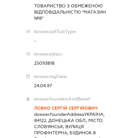
ТОВАРИСТВО З ОБМЕЖЕНОЮ
ВІДПОВІДАЛЬНІСТЮ "МАГАЗИН
№8"
dossier.opfSubType:
-
dossier.edrpo:
25093818
dossier.regDate:
24.04.97
dossier.foundersAndBenef:
ЛОБКО СЕРГІЙ СЕРГІЙОВИЧ
dossier.founderAddress
УКРАЇНА,
84122, ДОНЕЦЬКА ОБЛ., МІСТО
СЛОВ'ЯНСЬК, ВУЛИЦЯ
ПРОФІНТЕРНА, БУДИНОК 8