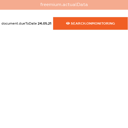
freemium.actualData
dossier.commercial_info.activity
XXXXXXXXXX
document.dueToDate
24.05.21
SEARCH.ONMONITORING
freemium.exampleText_1
freemium.exampleText_2
freemium.anonymousPerSearch2
FREEMIUM.DETAILS
FREEMIUM.REGISTER