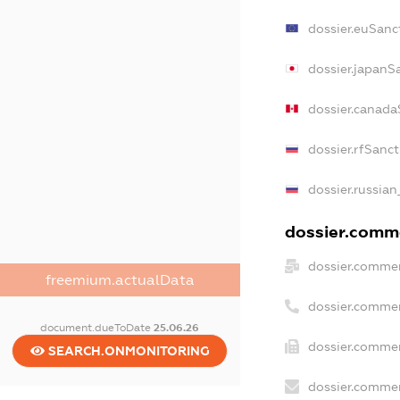
dossier.euSanc
dossier.japanS
dossier.canada
dossier.rfSanc
dossier.russian
dossier.comme
dossier.commer
freemium.actualData
dossier.commer
document.dueToDate
25.06.26
dossier.commer
SEARCH.ONMONITORING
dossier.commer