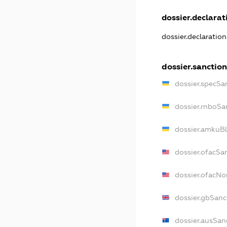
dossier.declarati
dossier.declaratio
dossier.sanction
dossier.specSa
dossier.rnboSa
dossier.amkuBl
dossier.ofacSa
dossier.ofacN
dossier.gbSanc
dossier.ausSan