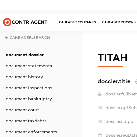
CONTR AGENT
CAHEADER.COMPANIES
CAHEADER.PERSONS
CAHEADER.SEARCH
document.dossier
ТІТАН
document.statements
document.history
dossier.title
document.inspections
dossier.fullNa
document.bankruptcy
dossier.opfSub
document.court
document.taxdebts
dossier.edrpo:
document.enforcements
dossier.regDate