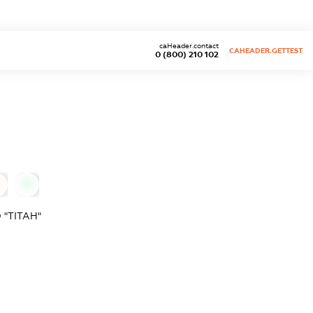
caHeader.contact
CAHEADER.GETTEST
0 (800) 210 102
0
"ТІТАН"