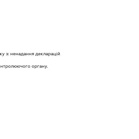
ку з:
ненадання декларацiй
онтролюючого органу.