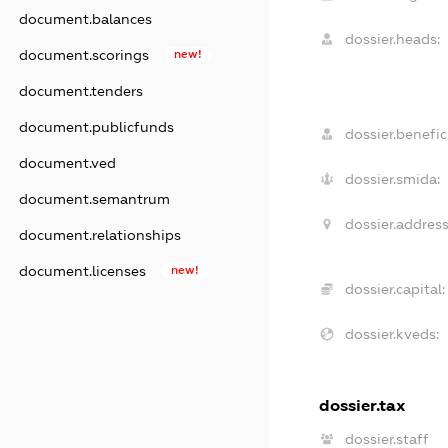
document.balances
dossier.heads:
document.scorings
new!
document.tenders
document.publicfunds
dossier.benefici
document.ved
dossier.smida:
document.semantrum
dossier.address
document.relationships
document.licenses
new!
dossier.capital:
dossier.kveds:
dossier.tax
dossier.staff