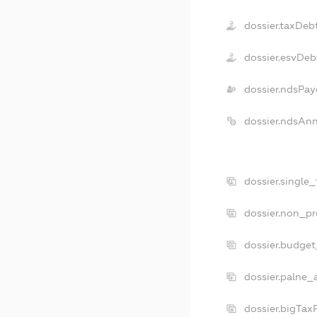
dossier.taxDeb
dossier.esvDeb
dossier.ndsPay
dossier.ndsAn
dossier.single
dossier.non_pr
dossier.budge
dossier.palne_
dossier.bigTax