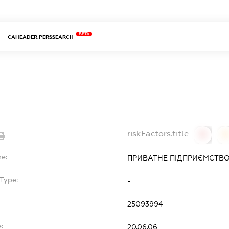
BETA
CAHEADER.PERSSEARCH
riskFactors.title
0
0
me:
ПРИВАТНЕ ПІДПРИЄМСТВО 
Type:
-
25093994
:
20.06.06