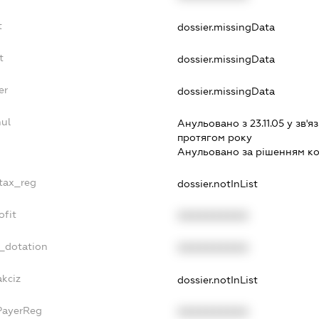
t
dossier.missingData
t
dossier.missingData
er
dossier.missingData
nul
Анульовано з 23.11.05 у зв'яз
протягом року
Анульовано за рiшенням к
_tax_reg
dossier.notInList
ofit
XXXXXXXXXX
t_dotation
XXXXXXXXXX
akciz
dossier.notInList
PayerReg
XXXXXXXXXX