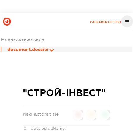
CAHEADER.GETTEST
CAHEADER.SEARCH
document.dossier
"СТРОЙ-ІНВЕСТ"
riskFactors.title
0
0
0
dossier.fullName: