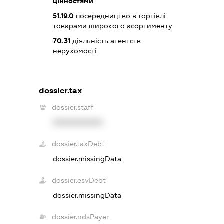
цінностями
51.19.0
посередництво в торгівлі
товарами широкого асортименту
70.31
діяльність агентств
нерухомості
dossier.tax
dossier.staff
XXXXXXXXXX
dossier.taxDebt
dossier.missingData
dossier.esvDebt
dossier.missingData
dossier.ndsPayer