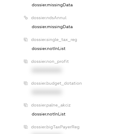
dossier.missingData
dossier.ndsAnnul
dossier.missingData
dossier.single_tax_reg
dossier.notInList
dossier.non_profit
XXXXXXXXXX
dossier.budget_dotation
XXXXXXXXXX
dossier.palne_akciz
dossier.notInList
dossier.bigTaxPayerReg