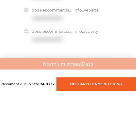
dossier.commercial_info.website
XXXXXXXXXX
dossier.commercial_info.activity
XXXXXXXXXX
freemium.actualData
freemium.exampleText_1
freemium.exampleText_2
freemium.anonymousPerSearch2
document.dueToDate
24.03.17
SEARCH.ONMONITORING
FREEMIUM.DETAILS
FREEMIUM.REGISTER