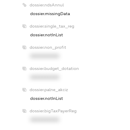
dossier.ndsAnnul
dossier.missingData
dossier.single_tax_reg
dossier.notInList
dossier.non_profit
XXXXXXXXXX
dossier.budget_dotation
XXXXXXXXXX
dossier.palne_akciz
dossier.notInList
dossier.bigTaxPayerReg
XXXXXXXXXX