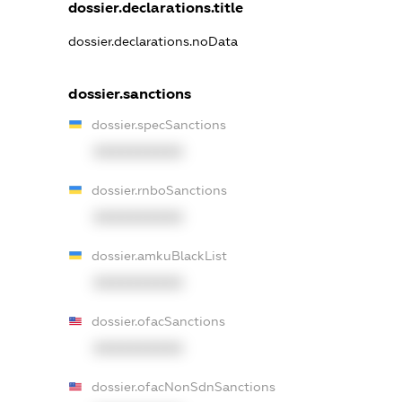
dossier.declarations.title
dossier.declarations.noData
dossier.sanctions
dossier.specSanctions
XXXXXXXXXX
dossier.rnboSanctions
XXXXXXXXXX
dossier.amkuBlackList
XXXXXXXXXX
dossier.ofacSanctions
XXXXXXXXXX
dossier.ofacNonSdnSanctions