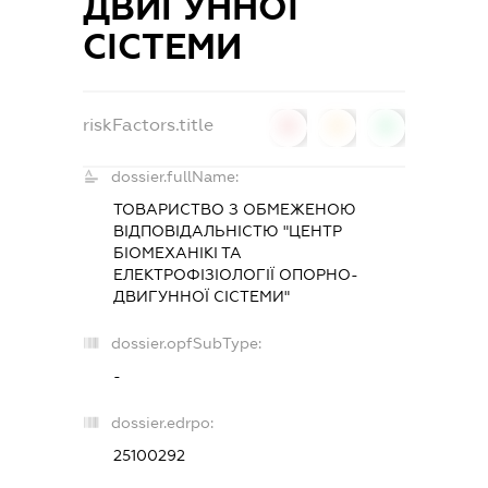
ДВИГУННОЇ
СІСТЕМИ
riskFactors.title
0
0
0
dossier.fullName:
ТОВАРИСТВО З ОБМЕЖЕНОЮ
ВІДПОВІДАЛЬНІСТЮ "ЦЕНТР
БІОМЕХАНІКІ ТА
ЕЛЕКТРОФІЗІОЛОГІЇ ОПОРНО-
ДВИГУННОЇ СІСТЕМИ"
dossier.opfSubType:
-
dossier.edrpo:
25100292