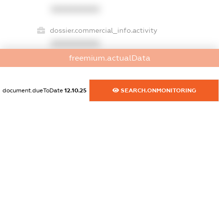
XXXXXXXXXX
dossier.commercial_info.activity
XXXXXXXXXX
freemium.actualData
freemium.exampleText_1
document.dueToDate
12.10.25
SEARCH.ONMONITORING
freemium.exampleText_2
freemium.anonymousPerSearch2
FREEMIUM.DETAILS
FREEMIUM.REGISTER