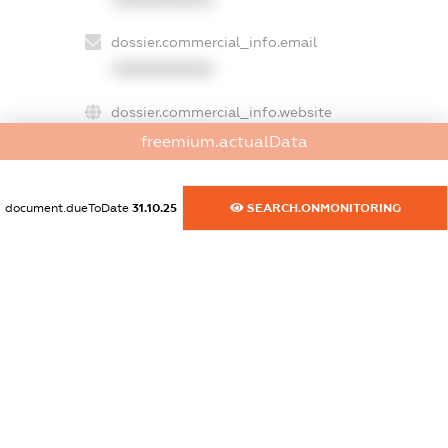
dossier.commercial_info.email
XXXXXXXXXX
dossier.commercial_info.website
XXXXXXXXXX
freemium.actualData
dossier.commercial_info.activity
XXXXXXXXXX
document.dueToDate
31.10.25
SEARCH.ONMONITORING
freemium.exampleText_1
freemium.exampleText_2
freemium.anonymousPerSearch2
FREEMIUM.DETAILS
FREEMIUM.REGISTER