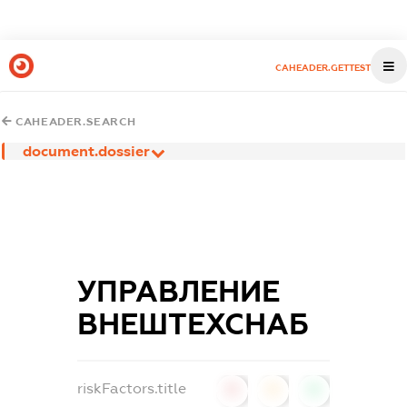
CAHEADER.GETTEST
CAHEADER.SEARCH
document.dossier
УПРАВЛЕНИЕ
ВНЕШТЕХСНАБ
riskFactors.title
0
0
0