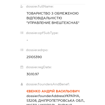
dossier.fullName:
ТОВАРИСТВО З ОБМЕЖЕНОЮ
ВІДПОВІДАЛЬНІСТЮ
"УПРАВЛЕНИЕ ВНЕШТЕХСНАБ"
dossier.opfSubType:
-
dossier.edrpo:
25105390
dossier.regDate:
30.10.97
dossier.foundersAndBenef:
ЄВЕНКО АНДРІЙ ВАСИЛЬОВИЧ
dossier.founderAddress
УКРАЇНА,
53208, ДНІПРОПЕТРОВСЬКА ОБЛ.,