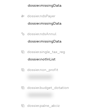
dossier.missingData
dossier.ndsPayer
dossier.missingData
dossier.ndsAnnul
dossier.missingData
dossier.single_tax_reg
dossier.notInList
dossier.non_profit
XXXXXXXXXX
dossier.budget_dotation
XXXXXXXXXX
dossier.palne_akciz