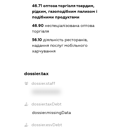
46.71
оптова торгівля твердим,
рідким, газоподібним паливом і
подібними продуктами
46.90
неспеціалізована оптова
торгівля
56.10
діяльність ресторанів,
надання послуг мобільного
харчування
dossier.tax
dossier.staff
XXXXXXXXXX
dossier.taxDebt
dossier.missingData
dossier.esvDebt