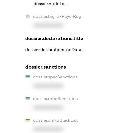
dossier.notInList
dossier.bigTaxPayerReg
XXXXXXXXXX
dossier.declarations.title
dossier.declarations.noData
dossier.sanctions
dossier.specSanctions
XXXXXXXXXX
dossier.rnboSanctions
XXXXXXXXXX
dossier.amkuBlackList
XXXXXXXXXX