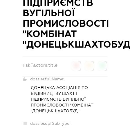
ПІДПРИЄМСТВ
ВУГІЛЬНОЇ
ПРОМИСЛОВОСТІ
"КОМБІНАТ
"ДОНЕЦЬКШАХТОБУД
riskFactors.title
0
0
0
dossier.fullName:
ДОНЕЦЬКА АСОЦІАЦІЯ ПО
БУДІВНИЦТВУ ШАХТ І
ПІДПРИЄМСТВ ВУГІЛЬНОЇ
ПРОМИСЛОВОСТІ "КОМБІНАТ
"ДОНЕЦЬКШАХТОБУД"
dossier.opfSubType: