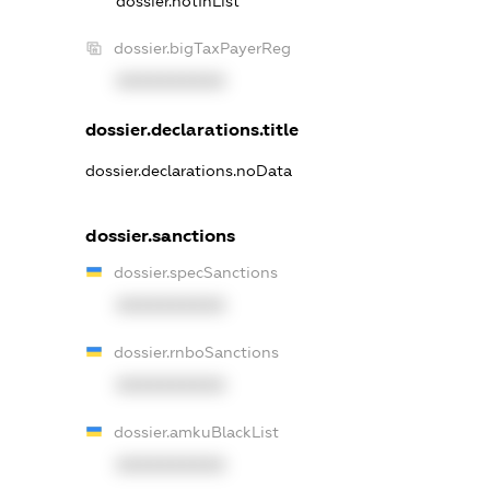
dossier.notInList
dossier.bigTaxPayerReg
XXXXXXXXXX
dossier.declarations.title
dossier.declarations.noData
dossier.sanctions
dossier.specSanctions
XXXXXXXXXX
dossier.rnboSanctions
XXXXXXXXXX
dossier.amkuBlackList
XXXXXXXXXX