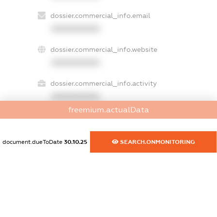
dossier.commercial_info.email
XXXXXXXXXX
dossier.commercial_info.website
XXXXXXXXXX
dossier.commercial_info.activity
XXXXXXXXXX
freemium.actualData
freemium.exampleText_1
document.dueToDate
30.10.25
SEARCH.ONMONITORING
freemium.exampleText_2
freemium.anonymousPerSearch2
FREEMIUM.DETAILS
FREEMIUM.REGISTER