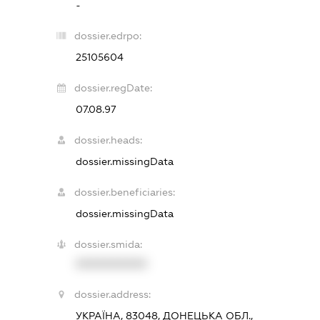
-
dossier.edrpo:
25105604
dossier.regDate:
07.08.97
dossier.heads:
dossier.missingData
dossier.beneficiaries:
dossier.missingData
dossier.smida:
XXXXXXXXXX
dossier.address:
УКРАЇНА, 83048, ДОНЕЦЬКА ОБЛ.,