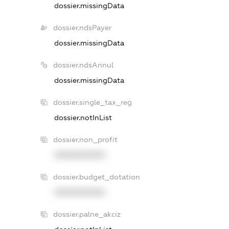
dossier.missingData
dossier.ndsPayer
dossier.missingData
dossier.ndsAnnul
dossier.missingData
dossier.single_tax_reg
dossier.notInList
dossier.non_profit
XXXXXXXXXX
dossier.budget_dotation
XXXXXXXXXX
dossier.palne_akciz