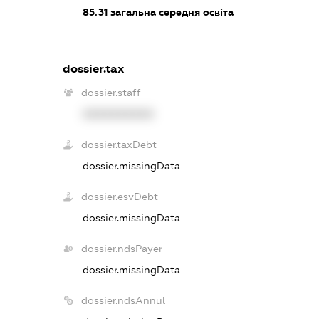
85.31
загальна середня освіта
dossier.tax
dossier.staff
XXXXXXXXXX
dossier.taxDebt
dossier.missingData
dossier.esvDebt
dossier.missingData
dossier.ndsPayer
dossier.missingData
dossier.ndsAnnul