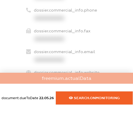
dossier.commercial_info.phone
XXXXXXXXXX
dossier.commercial_info.fax
XXXXXXXXXX
dossier.commercial_info.email
XXXXXXXXXX
dossier.commercial_info.website
freemium.actualData
XXXXXXXXXX
dossier.commercial_info.activity
document.dueToDate
22.05.26
SEARCH.ONMONITORING
XXXXXXXXXX
freemium.exampleText_1
freemium.exampleText_2