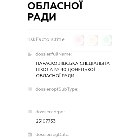
ОБЛАСНОЇ
РАДИ
riskFactors.title
0
0
0
dossier.fullName:
ПАРАСКОВІЇВСЬКА СПЕЦІАЛЬНА
ШКОЛА № 40 ДОНЕЦЬКОЇ
ОБЛАСНОЇ РАДИ
dossier.opfSubType:
-
dossier.edrpo:
25107733
dossier.regDate: