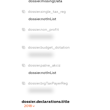
dossier.missingData
dossier.single_tax_reg
dossier.notInList
dossier.non_profit
XXXXXXXXXX
dossier.budget_dotation
XXXXXXXXXX
dossier.palne_akciz
dossier.notInList
dossier.bigTaxPayerReg
XXXXXXXXXX
dossier.declarations.title
2018