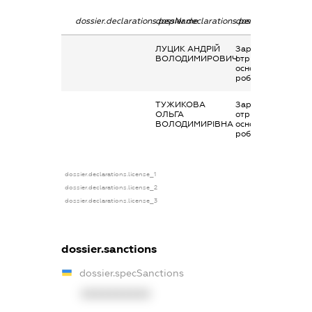
dossier.declarations.pepName
dossier.declarations.personName
dossier.declaratio
ЛУЦИК АНДРІЙ
Заробітна плата
ВОЛОДИМИРОВИЧ
отримана за
основним місцем
роботи
ТУЖИКОВА
Заробітна плата
ОЛЬГА
отримана за
ВОЛОДИМИРІВНА
основним місцем
роботи
dossier.declarations.license_1
dossier.declarations.license_2
dossier.declarations.license_3
dossier.sanctions
dossier.specSanctions
XXXXXXXXXX