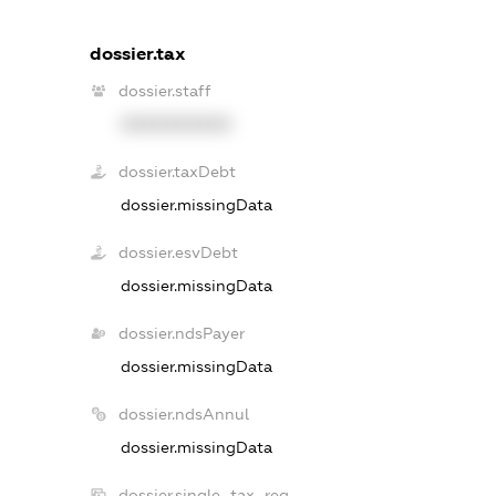
dossier.tax
dossier.staff
XXXXXXXXXX
dossier.taxDebt
dossier.missingData
dossier.esvDebt
dossier.missingData
dossier.ndsPayer
dossier.missingData
dossier.ndsAnnul
dossier.missingData
dossier.single_tax_reg