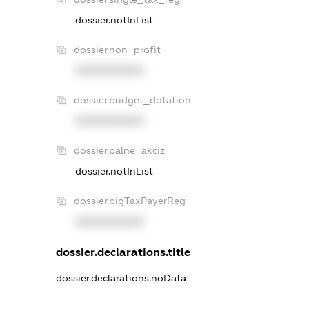
dossier.notInList
dossier.non_profit
XXXXXXXXXX
dossier.budget_dotation
XXXXXXXXXX
dossier.palne_akciz
dossier.notInList
dossier.bigTaxPayerReg
XXXXXXXXXX
dossier.declarations.title
dossier.declarations.noData