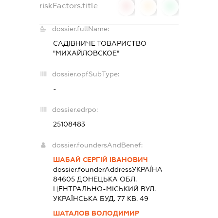
riskFactors.title
0
0
0
dossier.fullName:
САДІВНИЧЕ ТОВАРИСТВО
"МИХАЙЛОВСКОЕ"
dossier.opfSubType:
-
dossier.edrpo:
25108483
dossier.foundersAndBenef:
ШАБАЙ СЕРГІЙ ІВАНОВИЧ
dossier.founderAddress
УКРАЇНА
84605 ДОНЕЦЬКА ОБЛ.
ЦЕНТРАЛЬНО-МІСЬКИЙ ВУЛ.
УКРАЇНСЬКА БУД. 77 КВ. 49
ШАТАЛОВ ВОЛОДИМИР