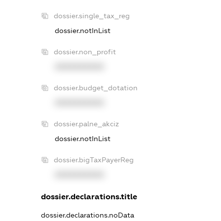
dossier.single_tax_reg
dossier.notInList
dossier.non_profit
XXXXXXXXXX
dossier.budget_dotation
XXXXXXXXXX
dossier.palne_akciz
dossier.notInList
dossier.bigTaxPayerReg
XXXXXXXXXX
dossier.declarations.title
dossier.declarations.noData