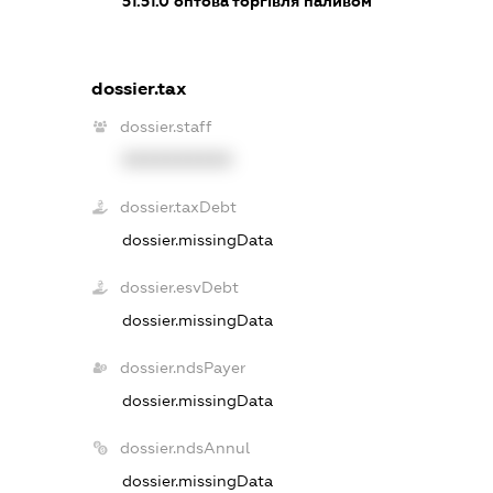
51.51.0
оптова торгівля паливом
dossier.tax
dossier.staff
XXXXXXXXXX
dossier.taxDebt
dossier.missingData
dossier.esvDebt
dossier.missingData
dossier.ndsPayer
dossier.missingData
dossier.ndsAnnul
dossier.missingData