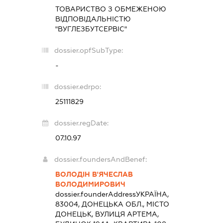
ТОВАРИСТВО З ОБМЕЖЕНОЮ
ВІДПОВІДАЛЬНІСТЮ
"ВУГЛЕЗБУТСЕРВІС"
dossier.opfSubType:
-
dossier.edrpo:
25111829
dossier.regDate:
07.10.97
dossier.foundersAndBenef:
ВОЛОДІН В'ЯЧЕСЛАВ
ВОЛОДИМИРОВИЧ
dossier.founderAddress
УКРАЇНА,
83004, ДОНЕЦЬКА ОБЛ., МІСТО
ДОНЕЦЬК, ВУЛИЦЯ АРТЕМА,