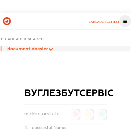
CAHEADER.GETTEST
CAHEADER.SEARCH
document.dossier
ВУГЛЕЗБУТСЕРВІС
riskFactors.title
0
0
0
dossier.fullName: