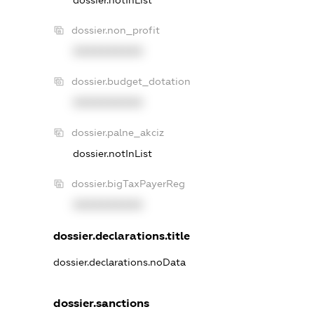
dossier.non_profit
XXXXXXXXXX
dossier.budget_dotation
XXXXXXXXXX
dossier.palne_akciz
dossier.notInList
dossier.bigTaxPayerReg
XXXXXXXXXX
dossier.declarations.title
dossier.declarations.noData
dossier.sanctions