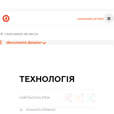
CAHEADER.GETTEST
CAHEADER.SEARCH
document.dossier
ТЕХНОЛОГІЯ
riskFactors.title
0
0
0
dossier.fullName: