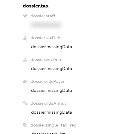
dossier.tax
dossier.staff
XXXXXXXXXX
dossier.taxDebt
dossier.missingData
dossier.esvDebt
dossier.missingData
dossier.ndsPayer
dossier.missingData
dossier.ndsAnnul
dossier.missingData
dossier.single_tax_reg
dossier.notInList