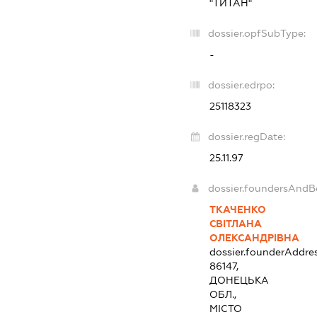
"ТИТАН"
dossier.opfSubType:
-
dossier.edrpo:
25118323
dossier.regDate:
25.11.97
dossier.foundersAndB
ТКАЧЕНКО
СВІТЛАНА
ОЛЕКСАНДРІВНА
dossier.founderAddre
86147,
ДОНЕЦЬКА
ОБЛ.,
МІСТО