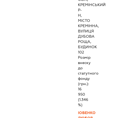
КРЕМІНСЬКИЙ
Р-
Н,
МІСТО
КРЕМІННА,
ВУЛИЦЯ
ДУБОВА
РОЩА,
БУДИНОК
102
Розмір
внеску
до
статутного
фонду
(грн.):
16
950
(1.346
%)
ІОВЕНКО