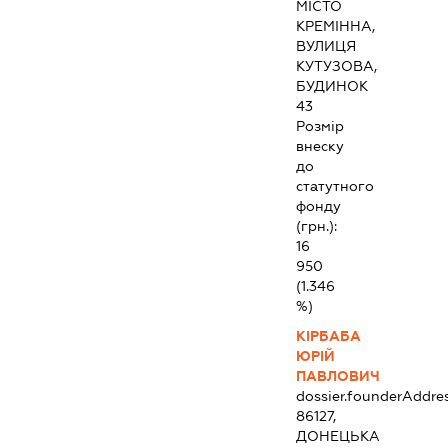
МІСТО
КРЕМІННА,
ВУЛИЦЯ
КУТУЗОВА,
БУДИНОК
43
Розмір
внеску
до
статутного
фонду
(грн.):
16
950
(1.346
%)
КІРБАБА
ЮРІЙ
ПАВЛОВИЧ
dossier.founderAddre
86127,
ДОНЕЦЬКА