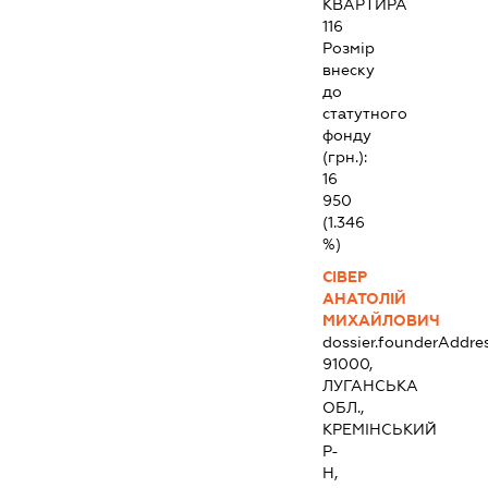
КВАРТИРА
116
Розмір
внеску
до
статутного
фонду
(грн.):
16
950
(1.346
%)
СІВЕР
АНАТОЛІЙ
МИХАЙЛОВИЧ
dossier.founderAddre
91000,
ЛУГАНСЬКА
ОБЛ.,
КРЕМІНСЬКИЙ
Р-
Н,