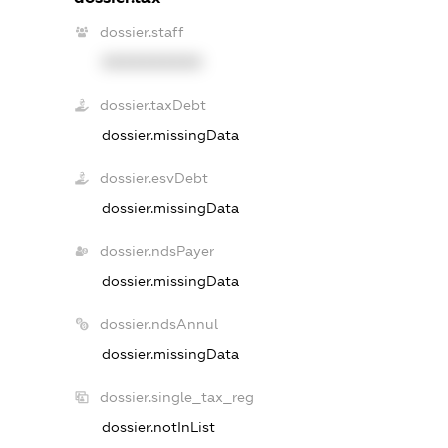
dossier.staff
XXXXXXXXXX
dossier.taxDebt
dossier.missingData
dossier.esvDebt
dossier.missingData
dossier.ndsPayer
dossier.missingData
dossier.ndsAnnul
dossier.missingData
dossier.single_tax_reg
dossier.notInList