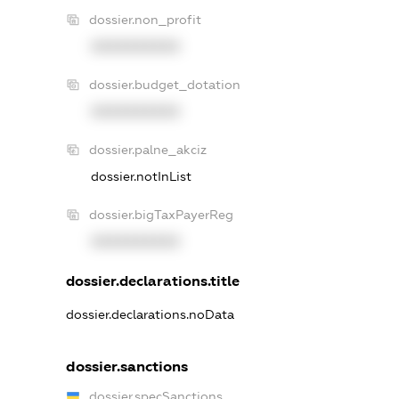
dossier.non_profit
XXXXXXXXXX
dossier.budget_dotation
XXXXXXXXXX
dossier.palne_akciz
dossier.notInList
dossier.bigTaxPayerReg
XXXXXXXXXX
dossier.declarations.title
dossier.declarations.noData
dossier.sanctions
dossier.specSanctions