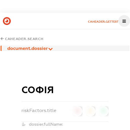
CAHEADER.GETTEST
CAHEADER.SEARCH
document.dossier
СОФІЯ
riskFactors.title
0
0
0
dossier.fullName: