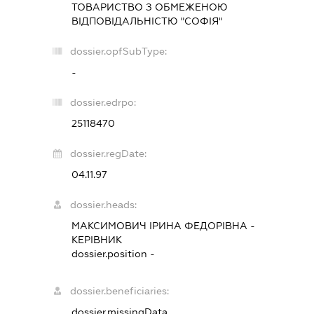
ТОВАРИСТВО З ОБМЕЖЕНОЮ
ВІДПОВІДАЛЬНІСТЮ "СОФІЯ"
dossier.opfSubType:
-
dossier.edrpo:
25118470
dossier.regDate:
04.11.97
dossier.heads:
МАКСИМОВИЧ ІРИНА ФЕДОРІВНА
-
КЕРІВНИК
dossier.position -
dossier.beneficiaries:
dossier.missingData