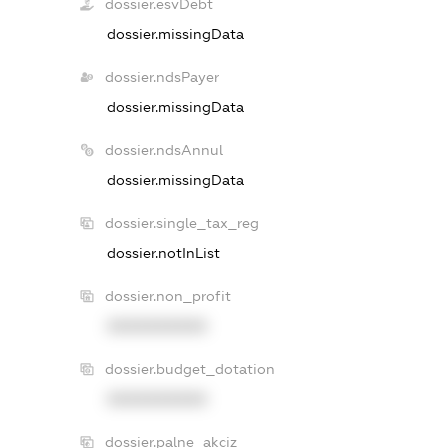
dossier.esvDebt
dossier.missingData
dossier.ndsPayer
dossier.missingData
dossier.ndsAnnul
dossier.missingData
dossier.single_tax_reg
dossier.notInList
dossier.non_profit
XXXXXXXXXX
dossier.budget_dotation
XXXXXXXXXX
dossier.palne_akciz