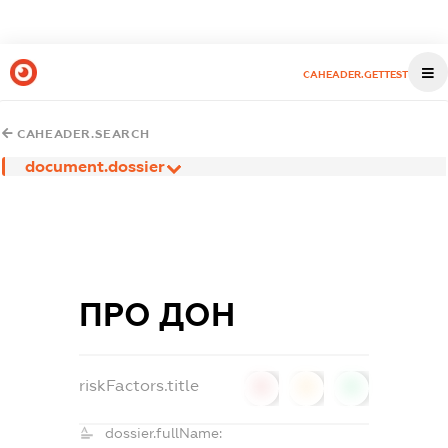
CAHEADER.GETTEST
CAHEADER.SEARCH
document.dossier
ПРО ДОН
riskFactors.title
0
0
0
dossier.fullName: