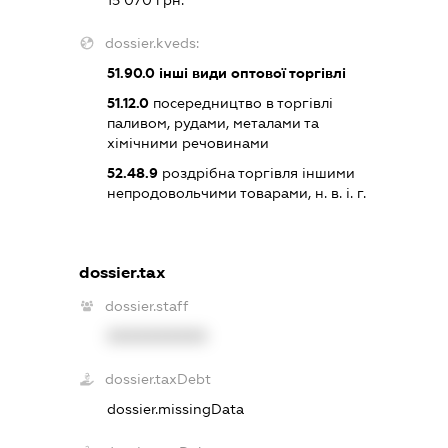
dossier.kveds:
51.90.0
інші види оптової торгівлі
51.12.0
посередництво в торгівлі
паливом, рудами, металами та
хімічними речовинами
52.48.9
роздрібна торгівля іншими
непродовольчими товарами, н. в. і. г.
dossier.tax
dossier.staff
XXXXXXXXXX
dossier.taxDebt
dossier.missingData