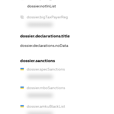
dossier.notInList
dossier.bigTaxPayerReg
XXXXXXXXXX
dossier.declarations.title
dossier.declarations.noData
dossier.sanctions
dossier.specSanctions
XXXXXXXXXX
dossier.rnboSanctions
XXXXXXXXXX
dossier.amkuBlackList