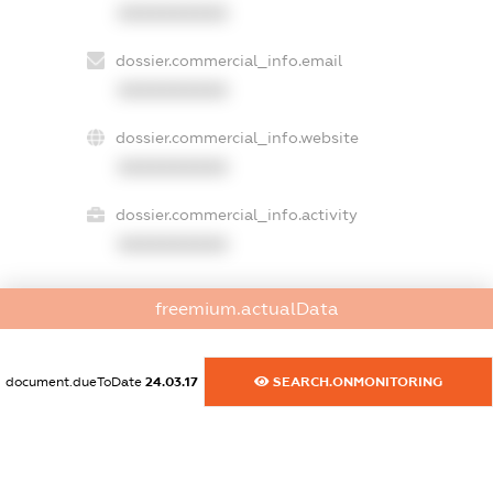
XXXXXXXXXX
dossier.commercial_info.email
XXXXXXXXXX
dossier.commercial_info.website
XXXXXXXXXX
dossier.commercial_info.activity
XXXXXXXXXX
freemium.actualData
freemium.exampleText_1
freemium.exampleText_2
freemium.anonymousPerSearch2
document.dueToDate
24.03.17
SEARCH.ONMONITORING
FREEMIUM.DETAILS
FREEMIUM.REGISTER