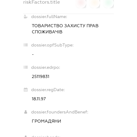
riskFactors.title
0
0
0
dossier.fullName:
ТОВАРИСТВО ЗАХИСТУ ПРАВ
СПОЖИВАЧІВ
dossier.opfSubType:
-
dossier.edrpo:
25119831
dossier.regDate:
18.11.97
dossier.foundersAndBenef:
ГРОМАДЯНИ