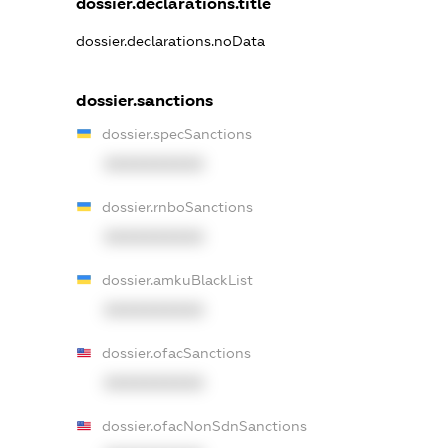
dossier.declarations.title
dossier.declarations.noData
dossier.sanctions
dossier.specSanctions
XXXXXXXXXX
dossier.rnboSanctions
XXXXXXXXXX
dossier.amkuBlackList
XXXXXXXXXX
dossier.ofacSanctions
XXXXXXXXXX
dossier.ofacNonSdnSanctions