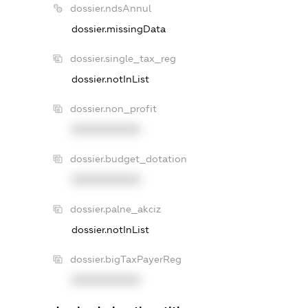
dossier.ndsAnnul
dossier.missingData
dossier.single_tax_reg
dossier.notInList
dossier.non_profit
XXXXXXXXXX
dossier.budget_dotation
XXXXXXXXXX
dossier.palne_akciz
dossier.notInList
dossier.bigTaxPayerReg
XXXXXXXXXX