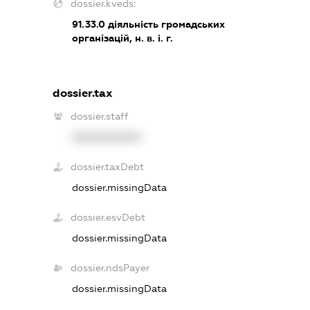
dossier.kveds:
91.33.0
діяльність громадських
організацій, н. в. і. г.
dossier.tax
dossier.staff
XXXXXXXXXX
dossier.taxDebt
dossier.missingData
dossier.esvDebt
dossier.missingData
dossier.ndsPayer
dossier.missingData