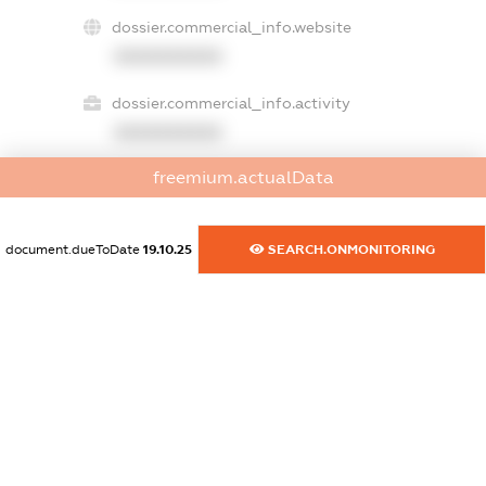
dossier.commercial_info.website
XXXXXXXXXX
dossier.commercial_info.activity
XXXXXXXXXX
freemium.actualData
freemium.exampleText_1
freemium.exampleText_2
document.dueToDate
19.10.25
SEARCH.ONMONITORING
freemium.anonymousPerSearch2
FREEMIUM.DETAILS
FREEMIUM.REGISTER