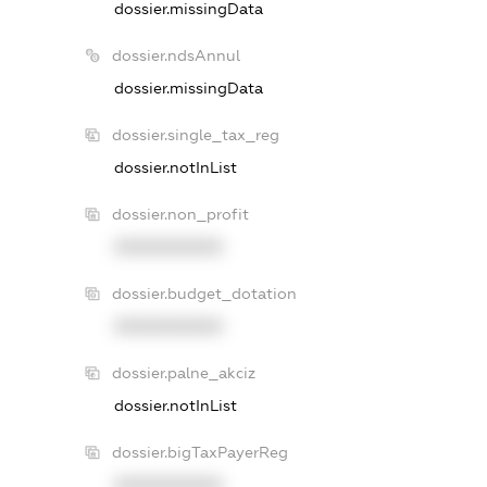
dossier.missingData
dossier.ndsAnnul
dossier.missingData
dossier.single_tax_reg
dossier.notInList
dossier.non_profit
XXXXXXXXXX
dossier.budget_dotation
XXXXXXXXXX
dossier.palne_akciz
dossier.notInList
dossier.bigTaxPayerReg
XXXXXXXXXX