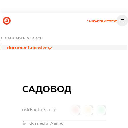
CAHEADER.GETTEST
CAHEADER.SEARCH
document.dossier
САДОВОД
riskFactors.title
0
0
0
dossier.fullName: