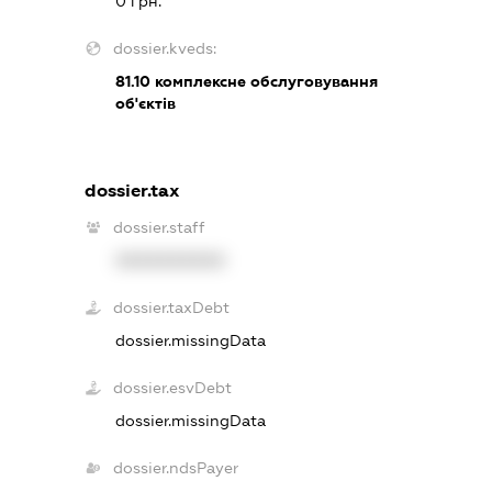
0 грн.
dossier.kveds:
81.10
комплексне обслуговування
об'єктів
dossier.tax
dossier.staff
XXXXXXXXXX
dossier.taxDebt
dossier.missingData
dossier.esvDebt
dossier.missingData
dossier.ndsPayer