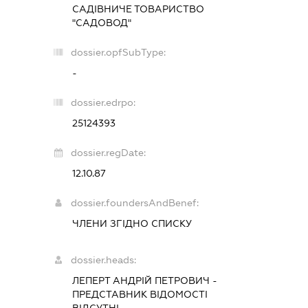
САДІВНИЧЕ ТОВАРИСТВО
"САДОВОД"
dossier.opfSubType:
-
dossier.edrpo:
25124393
dossier.regDate:
12.10.87
dossier.foundersAndBenef:
ЧЛЕНИ ЗГІДНО СПИСКУ
dossier.heads:
ЛЕПЕРТ АНДРІЙ ПЕТРОВИЧ
-
ПРЕДСТАВНИК
ВІДОМОСТІ
ВІДСУТНІ