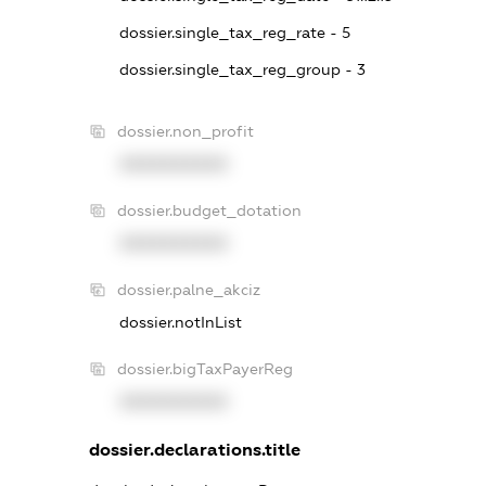
dossier.single_tax_reg_rate - 5
dossier.single_tax_reg_group - 3
dossier.non_profit
XXXXXXXXXX
dossier.budget_dotation
XXXXXXXXXX
dossier.palne_akciz
dossier.notInList
dossier.bigTaxPayerReg
XXXXXXXXXX
dossier.declarations.title