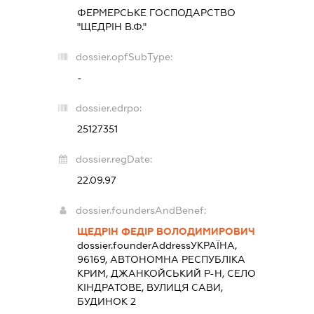
ФЕРМЕРСЬКЕ ГОСПОДАРСТВО
"ЩЕДРІН В.Ф."
dossier.opfSubType:
-
dossier.edrpo:
25127351
dossier.regDate:
22.09.97
dossier.foundersAndBenef:
ЩЕДРІН ФЕДІР ВОЛОДИМИРОВИЧ
dossier.founderAddress
УКРАЇНА,
96169, АВТОНОМНА РЕСПУБЛІКА
КРИМ, ДЖАНКОЙСЬКИЙ Р-Н, СЕЛО
КІНДРАТОВЕ, ВУЛИЦЯ САВИ,
БУДИНОК 2