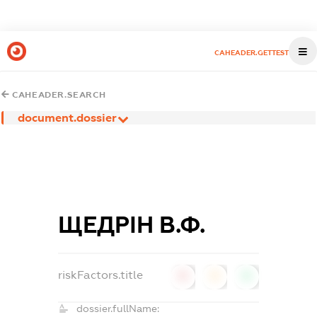
CAHEADER.GETTEST
CAHEADER.SEARCH
document.dossier
ЩЕДРІН В.Ф.
riskFactors.title
0
0
0
dossier.fullName: