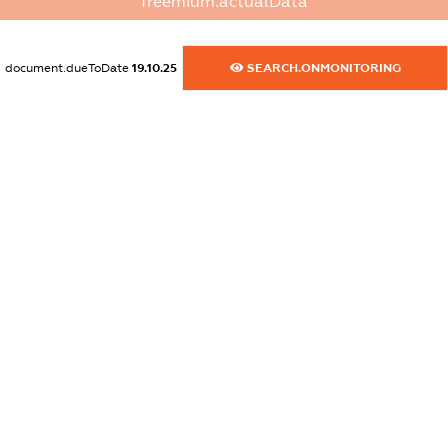
freemium.actualData
dossier.commercial_info.activity
XXXXXXXXXX
document.dueToDate
19.10.25
SEARCH.ONMONITORING
freemium.exampleText_1
freemium.exampleText_2
freemium.anonymousPerSearch2
FREEMIUM.DETAILS
FREEMIUM.REGISTER