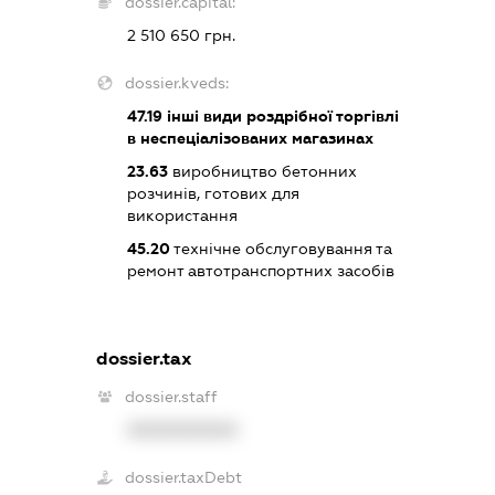
dossier.capital:
2 510 650 грн.
dossier.kveds:
47.19
інші види роздрібної торгівлі
в неспеціалізованих магазинах
23.63
виробництво бетонних
розчинів, готових для
використання
45.20
технічне обслуговування та
ремонт автотранспортних засобів
dossier.tax
dossier.staff
XXXXXXXXXX
dossier.taxDebt