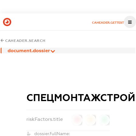
CAHEADER.GETTEST
CAHEADER.SEARCH
document.dossier
СПЕЦМОНТАЖСТРОЙ
riskFactors.title
0
0
0
dossier.fullName: