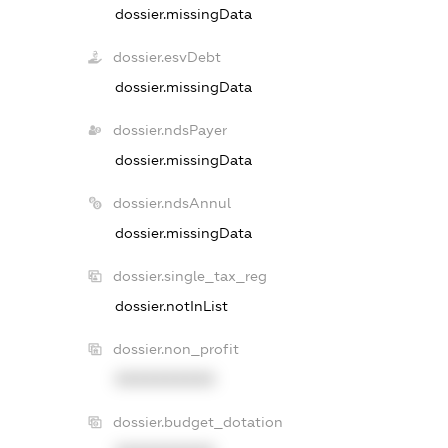
dossier.missingData
dossier.esvDebt
dossier.missingData
dossier.ndsPayer
dossier.missingData
dossier.ndsAnnul
dossier.missingData
dossier.single_tax_reg
dossier.notInList
dossier.non_profit
XXXXXXXXXX
dossier.budget_dotation