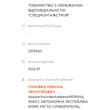
ТОВАРИСТВО З ОБМЕЖЕНОЮ
ВІДПОВІДАЛЬНІСТЮ
"СПЕЦМОНТАЖСТРОЙ"
dossier.opfSubType:
-
dossier.edrpo:
25134121
dossier.regDate:
10.12.97
dossier.foundersAndBenef:
ГОЛОВКО МИКОЛА
ЛЕОНТІЙОВИЧ
dossier.founderAddress
УКРАЇНА,
95007, АВТОНОМНА РЕСПУБЛІКА
КРИМ, МІСТО СІМФЕРОПОЛЬ,