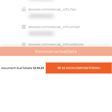
dossier.commercial_info.fax
XXXXXXXXXX
dossier.commercial_info.email
XXXXXXXXXX
dossier.commercial_info.website
XXXXXXXXXX
freemium.actualData
dossier.commercial_info.activity
document.dueToDate
12.10.25
SEARCH.ONMONITORING
XXXXXXXXXX
freemium.exampleText_1
freemium.exampleText_2
freemium.anonymousPerSearch2
FREEMIUM.DETAILS