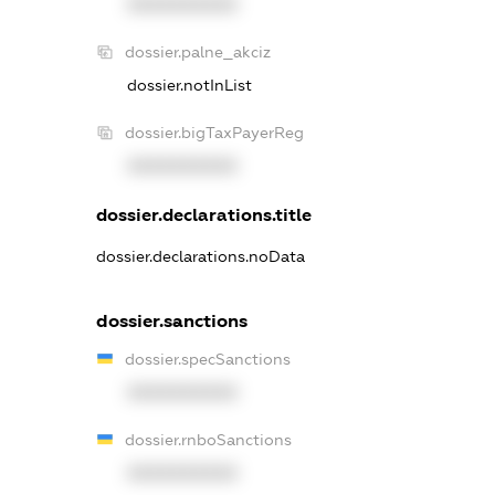
XXXXXXXXXX
dossier.palne_akciz
dossier.notInList
dossier.bigTaxPayerReg
XXXXXXXXXX
dossier.declarations.title
dossier.declarations.noData
dossier.sanctions
dossier.specSanctions
XXXXXXXXXX
dossier.rnboSanctions
XXXXXXXXXX