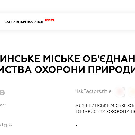
BETA
CAHEADER.PERSSEARCH
ИНСЬКЕ МІСЬКЕ ОБ'ЄДНА
ИСТВА ОХОРОНИ ПРИРОД
riskFactors.title
0
0
me:
АЛУШТИНСЬКЕ МІСЬКЕ О
ТОВАРИСТВА ОХОРОНИ П
bType:
-