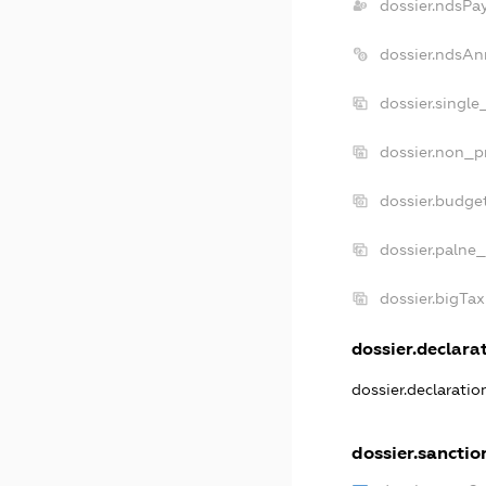
dossier.ndsPa
dossier.ndsAn
dossier.singl
dossier.non_p
dossier.budge
dossier.palne_
dossier.bigTa
dossier.declarat
dossier.declarati
dossier.sanctio