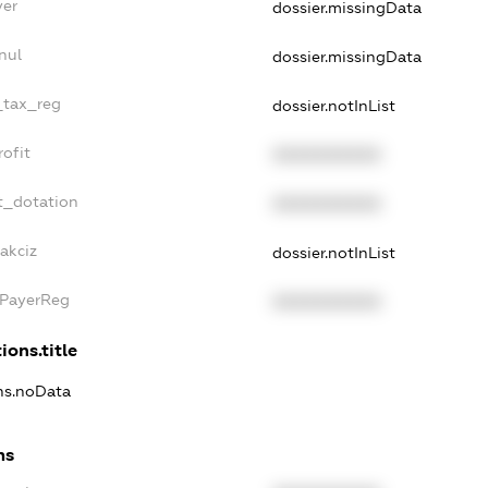
yer
dossier.missingData
nul
dossier.missingData
e_tax_reg
dossier.notInList
rofit
XXXXXXXXXX
t_dotation
XXXXXXXXXX
akciz
dossier.notInList
xPayerReg
XXXXXXXXXX
ions.title
ons.noData
ns