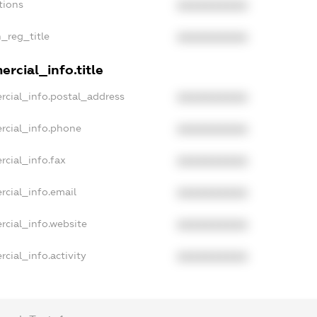
tions
XXXXXXXXXX
n_reg_title
XXXXXXXXXX
rcial_info.title
rcial_info.postal_address
XXXXXXXXXX
rcial_info.phone
XXXXXXXXXX
rcial_info.fax
XXXXXXXXXX
rcial_info.email
XXXXXXXXXX
rcial_info.website
XXXXXXXXXX
cial_info.activity
XXXXXXXXXX