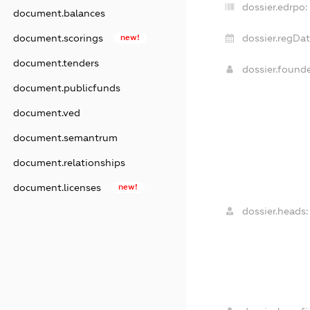
dossier.edrpo:
document.balances
document.scorings
new!
dossier.regDat
document.tenders
dossier.found
document.publicfunds
document.ved
document.semantrum
document.relationships
document.licenses
new!
dossier.heads: