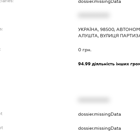
iaries:
dossier.missingData
XXXXXXXXXX
s:
УКРАЇНА, 98500, АВТОНОМ
АЛУШТА, ВУЛИЦЯ ПАРТИЗА
:
0 грн.
94.99
діяльність інших грома
XXXXXXXXXX
bt
dossier.missingData
bt
dossier.missingData