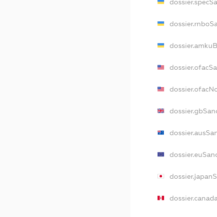
dossier.specS
dossier.rnboS
dossier.amkuB
dossier.ofacS
dossier.ofac
dossier.gbSan
dossier.ausSa
dossier.euSan
dossier.japan
dossier.canad