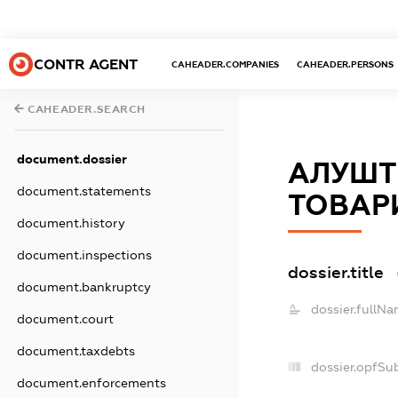
CONTR AGENT
CAHEADER.COMPANIES
CAHEADER.PERSONS
CAHEADER.SEARCH
document.dossier
АЛУШТ
document.statements
ТОВАР
document.history
document.inspections
dossier.title
document.bankruptcy
dossier.fullNa
document.court
document.taxdebts
dossier.opfSu
document.enforcements