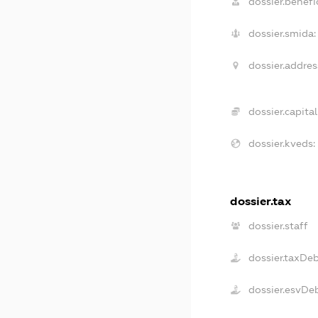
dossier.benefic
dossier.smida:
dossier.addres
dossier.capital
dossier.kveds:
dossier.tax
dossier.staff
dossier.taxDe
dossier.esvDe