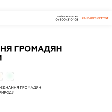
caHeader.contact
CAHEADER.GETTEST
0 (800) 210 102
ННЯ ГРОМАДЯН
И
0
Б'ЄДНАННЯ ГРОМАДЯН
РИРОДИ