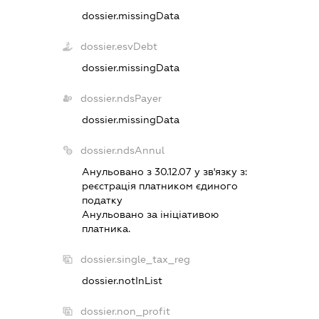
dossier.missingData
dossier.esvDebt
dossier.missingData
dossier.ndsPayer
dossier.missingData
dossier.ndsAnnul
Анульовано з 30.12.07 у зв'язку з:
реєстрацiя платником єдиного
податку
Анульовано за iнiцiативою
платника.
dossier.single_tax_reg
dossier.notInList
dossier.non_profit