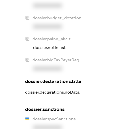
XXXXXXXXXX
dossier.budget_dotation
XXXXXXXXXX
dossier.palne_akciz
dossier.notInList
dossier.bigTaxPayerReg
XXXXXXXXXX
dossier.declarations.title
dossier.declarations.noData
dossier.sanctions
dossier.specSanctions
XXXXXXXXXX