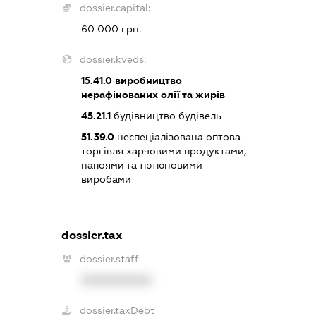
dossier.capital:
60 000 грн.
dossier.kveds:
15.41.0
виробництво
нерафінованих олії та жирів
45.21.1
будівництво будівель
51.39.0
неспеціалізована оптова
торгівля харчовими продуктами,
напоями та тютюновими
виробами
dossier.tax
dossier.staff
XXXXXXXXXX
dossier.taxDebt