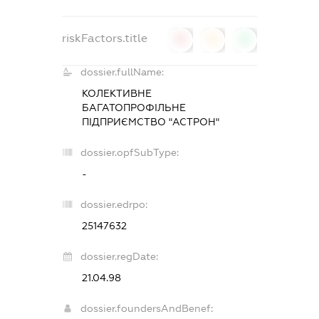
riskFactors.title
0
0
0
dossier.fullName:
КОЛЕКТИВНЕ
БАГАТОПРОФІЛЬНЕ
ПІДПРИЄМСТВО "АСТРОН"
dossier.opfSubType:
-
dossier.edrpo:
25147632
dossier.regDate:
21.04.98
dossier.foundersAndBenef: