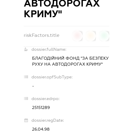
АВТОДОРОГАХ
КРИМУ"
riskFactors.title
0
0
0
dossier.fullName:
БЛАГОДІЙНИЙ ФОНД "ЗА БЕЗПЕКУ
РУХУ НА АВТОДОРОГАХ КРИМУ"
dossier.opfSubType:
-
dossier.edrpo:
25151289
dossier.regDate:
26.04.98