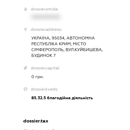
dossier.smida:
XXXXXXXXXX
dossier.address:
УКРАЇНА, 95034, АВТОНОМНА
РЕСПУБЛІКА КРИМ, МІСТО
СІМФЕРОПОЛЬ, ВУЛ.КУЙБИШЕВА,
БУДИНОК 7
dossier.capital:
0 грн.
dossier.kveds:
85.32.5
благодійна діяльність
dossier.tax