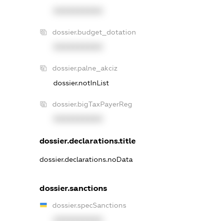
XXXXXXXXXX
dossier.budget_dotation
XXXXXXXXXX
dossier.palne_akciz
dossier.notInList
dossier.bigTaxPayerReg
XXXXXXXXXX
dossier.declarations.title
dossier.declarations.noData
dossier.sanctions
dossier.specSanctions
XXXXXXXXXX