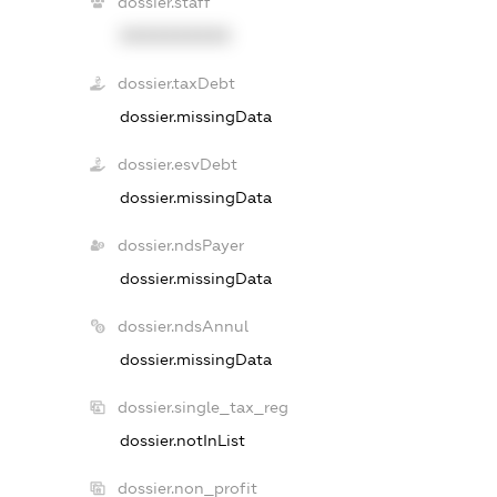
dossier.staff
XXXXXXXXXX
dossier.taxDebt
dossier.missingData
dossier.esvDebt
dossier.missingData
dossier.ndsPayer
dossier.missingData
dossier.ndsAnnul
dossier.missingData
dossier.single_tax_reg
dossier.notInList
dossier.non_profit