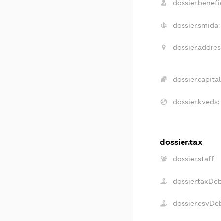
dossier.benefic
dossier.smida:
dossier.addres
dossier.capital
dossier.kveds:
dossier.tax
dossier.staff
dossier.taxDe
dossier.esvDe