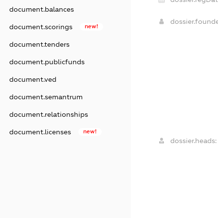
document.balances
dossier.found
document.scorings
new!
document.tenders
document.publicfunds
document.ved
document.semantrum
document.relationships
document.licenses
new!
dossier.heads: