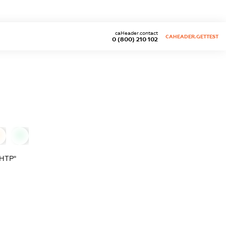
caHeader.contact
CAHEADER.GETTEST
0 (800) 210 102
0
НТР"