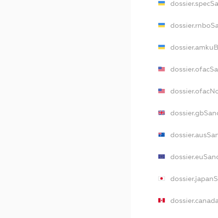
dossier.specS
dossier.rnboS
dossier.amkuB
dossier.ofacS
dossier.ofac
dossier.gbSan
dossier.ausSa
dossier.euSan
dossier.japan
dossier.canad