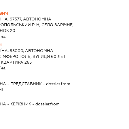
ОВИЧ
ЇНА, 97577, АВТОНОМНА
РОПОЛЬСЬКИЙ Р-Н, СЕЛО ЗАРІЧНЕ,
ИНОК 20
їна
Ч
ЇНА, 95000, АВТОНОМНА
 СІМФЕРОПОЛЬ, ВУЛИЦЯ 60 ЛЕТ
 КВАРТИРА 265
їна
ВНА
-
ПРЕДСТАВНИК
- dossier.from
НІ
ВНА
-
КЕРІВНИК
- dossier.from