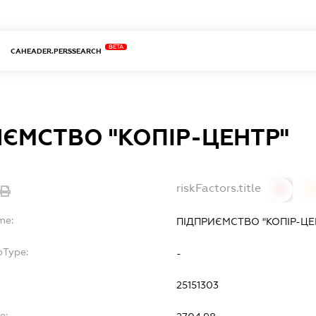
BETA
CAHEADER.PERSSEARCH
ЄМСТВО "КОПІР-ЦЕНТР"
riskFactors.title
0
0
me:
ПІДПРИЄМСТВО "КОПІР-ЦЕ
bType:
-
25151303
e: