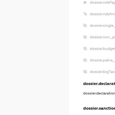
dossier.ndsPa
dossier.ndsAn
dossier.singl
dossier.non_p
dossier.budge
dossier.palne_
dossier.bigTa
dossier.declarat
dossier.declarati
dossier.sanctio