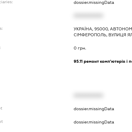
iaries:
dossier.missingData
XXXXXXXXXX
s:
УКРАЇНА, 95000, АВТОНО
СІМФЕРОПОЛЬ, ВУЛИЦЯ Я
:
0 грн.
95.11
ремонт комп'ютерів і 
XXXXXXXXXX
bt
dossier.missingData
bt
dossier.missingData