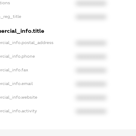
tions
XXXXXXXXXX
n_reg_title
XXXXXXXXXX
rcial_info.title
rcial_info.postal_address
XXXXXXXXXX
rcial_info.phone
XXXXXXXXXX
rcial_info.fax
XXXXXXXXXX
rcial_info.email
XXXXXXXXXX
rcial_info.website
XXXXXXXXXX
cial_info.activity
XXXXXXXXXX