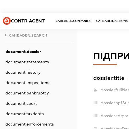
CONTR AGENT
CAHEADER.COMPANIES
CAHEADER.PERSONS
CAHEADER.SEARCH
document.dossier
ПІДПРИ
document.statements
document.history
dossier.title
document.inspections
dossier.fullNa
document.bankruptcy
dossier.opfSu
document.court
document.taxdebts
dossier.edrpo:
document.enforcements
dossier.regDat