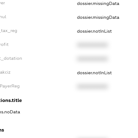
yer
dossier.missingData
nul
dossier.missingData
e_tax_reg
dossier.notInList
rofit
XXXXXXXXXX
t_dotation
XXXXXXXXXX
akciz
dossier.notInList
xPayerReg
XXXXXXXXXX
ions.title
ons.noData
ns