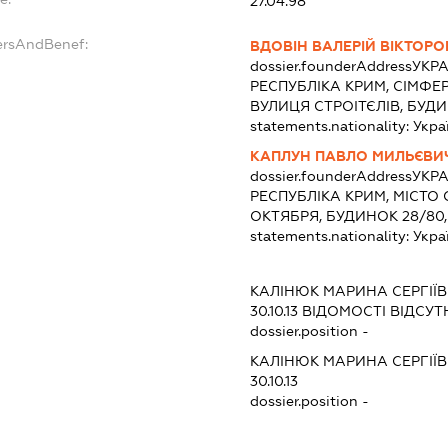
27.04.98
ersAndBenef:
ВДОВІН ВАЛЕРІЙ ВІКТОР
dossier.founderAddress
УКРА
РЕСПУБЛІКА КРИМ, СІМФЕ
ВУЛИЦЯ СТРОІТЄЛІВ, БУД
statements.nationality:
Укра
КАПЛУН ПАВЛО МИЛЬЄВИ
dossier.founderAddress
УКРА
РЕСПУБЛІКА КРИМ, МІСТО
ОКТЯБРЯ, БУДИНОК 28/80,
statements.nationality:
Укра
КАЛІНЮК МАРИНА СЕРГІЇ
30.10.13
ВІДОМОСТІ ВІДСУТ
dossier.position -
КАЛІНЮК МАРИНА СЕРГІЇ
30.10.13
dossier.position -