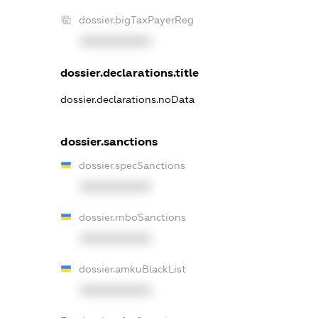
dossier.bigTaxPayerReg
XXXXXXXXXX
dossier.declarations.title
dossier.declarations.noData
dossier.sanctions
dossier.specSanctions
XXXXXXXXXX
dossier.rnboSanctions
XXXXXXXXXX
dossier.amkuBlackList
XXXXXXXXXX