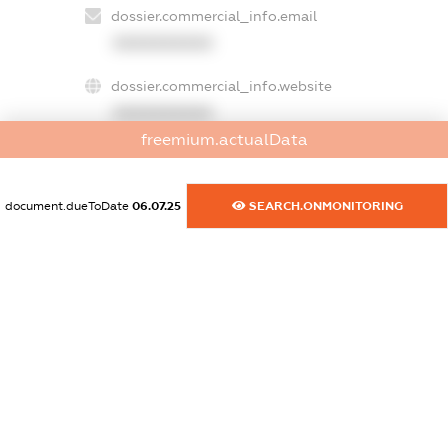
dossier.commercial_info.email
XXXXXXXXXX
dossier.commercial_info.website
XXXXXXXXXX
freemium.actualData
dossier.commercial_info.activity
XXXXXXXXXX
document.dueToDate
06.07.25
SEARCH.ONMONITORING
freemium.exampleText_1
freemium.exampleText_2
freemium.anonymousPerSearch2
FREEMIUM.DETAILS
FREEMIUM.REGISTER