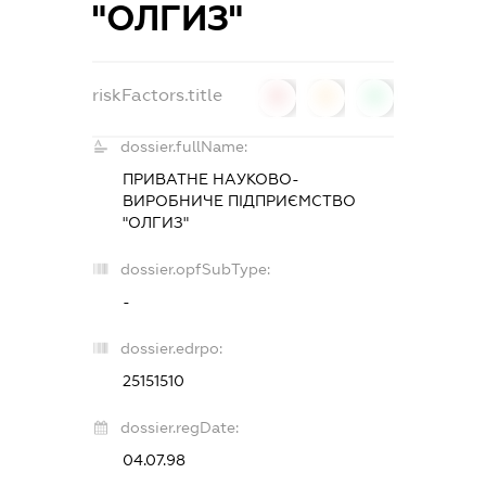
"ОЛГИЗ"
riskFactors.title
0
0
0
dossier.fullName:
ПРИВАТНЕ НАУКОВО-
ВИРОБНИЧЕ ПІДПРИЄМСТВО
"ОЛГИЗ"
dossier.opfSubType:
-
dossier.edrpo:
25151510
dossier.regDate:
04.07.98