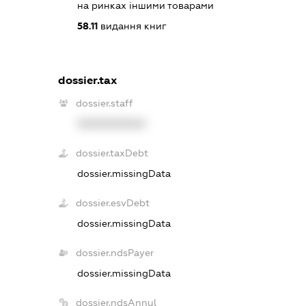
на ринках іншими товарами
58.11
видання книг
dossier.tax
dossier.staff
XXXXXXXXXX
dossier.taxDebt
dossier.missingData
dossier.esvDebt
dossier.missingData
dossier.ndsPayer
dossier.missingData
dossier.ndsAnnul