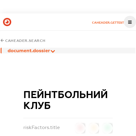
CAHEADER.GETTEST
CAHEADER.SEARCH
document.dossier
ПЕЙНТБОЛЬНИЙ
КЛУБ
riskFactors.title
0
0
0