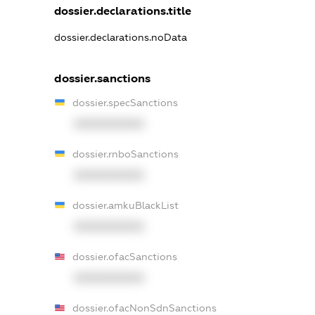
dossier.declarations.title
dossier.declarations.noData
dossier.sanctions
dossier.specSanctions
XXXXXXXXXX
dossier.rnboSanctions
XXXXXXXXXX
dossier.amkuBlackList
XXXXXXXXXX
dossier.ofacSanctions
XXXXXXXXXX
dossier.ofacNonSdnSanctions