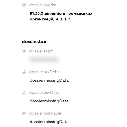
dossier.kveds:
91.33.0
діяльність громадських
організацій, н. в. і. г.
dossier.tax
dossier.staff
XXXXXXXXXX
dossier.taxDebt
dossier.missingData
dossier.esvDebt
dossier.missingData
dossier.ndsPayer
dossier.missingData