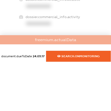
XXXXXXXXXX
dossier.commercial_info.activity
XXXXXXXXXX
freemium.actualData
freemium.exampleText_1
freemium.exampleText_2
freemium.anonymousPerSearch2
document.dueToDate
24.03.17
SEARCH.ONMONITORING
FREEMIUM.DETAILS
FREEMIUM.REGISTER