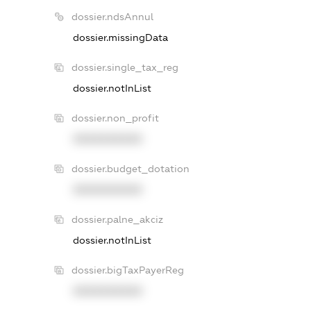
dossier.ndsAnnul
dossier.missingData
dossier.single_tax_reg
dossier.notInList
dossier.non_profit
XXXXXXXXXX
dossier.budget_dotation
XXXXXXXXXX
dossier.palne_akciz
dossier.notInList
dossier.bigTaxPayerReg
XXXXXXXXXX