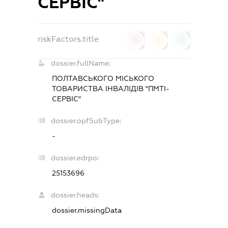
СЕРВІС"
riskFactors.title
0
0
0
dossier.fullName:
ПОЛТАВСЬКОГО МІСЬКОГО
ТОВАРИСТВА ІНВАЛІДІВ "ПМТІ-
СЕРВІС"
dossier.opfSubType:
-
dossier.edrpo:
25153696
dossier.heads:
dossier.missingData