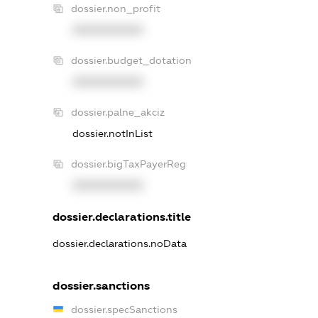
dossier.non_profit
XXXXXXXXXX
dossier.budget_dotation
XXXXXXXXXX
dossier.palne_akciz
dossier.notInList
dossier.bigTaxPayerReg
XXXXXXXXXX
dossier.declarations.title
dossier.declarations.noData
dossier.sanctions
dossier.specSanctions