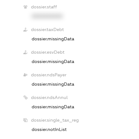
dossier.staff
XXXXXXXXXX
dossier.taxDebt
dossier.missingData
dossier.esvDebt
dossier.missingData
dossier.ndsPayer
dossier.missingData
dossier.ndsAnnul
dossier.missingData
dossier.single_tax_reg
dossier.notInList